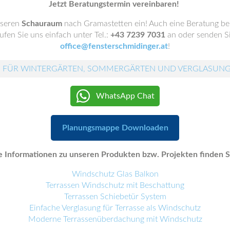
Jetzt Beratungstermin vereinbaren!
nseren
Schauraum
nach Gramastetten ein! Auch eine Beratung be
fen Sie uns einfach unter Tel.:
+43 7239 7031
an oder senden Si
office@fensterschmidinger.at
!
 FÜR WINTERGÄRTEN, SOMMERGÄRTEN UND VERGLASUN
WhatsApp Chat
Planungsmappe Downloaden
 Informationen zu unseren Produkten bzw. Projekten finden Si
Windschutz Glas Balkon
Terrassen Windschutz mit Beschattung
Terrassen Schiebetür System
Einfache Verglasung für Terrasse als Windschutz
Moderne Terrassenüberdachung mit Windschutz