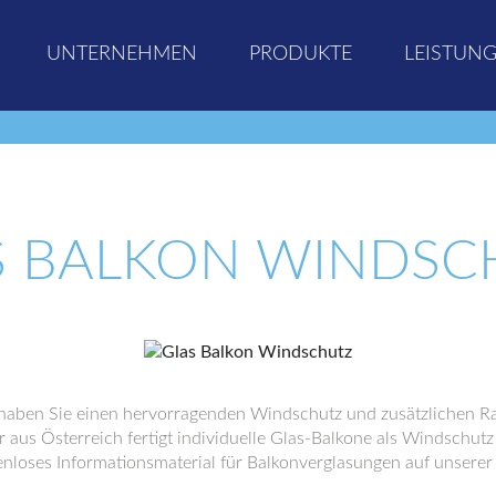
UNTERNEHMEN
PRODUKTE
LEISTUN
S BALKON WINDSC
 haben Sie einen hervorragenden Windschutz und zusätzlichen 
 aus Österreich fertigt individuelle Glas-Balkone als Windschut
stenloses Informationsmaterial für Balkonverglasungen auf unserer