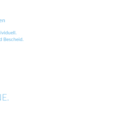
en
viduell.
 Bescheid.
E.