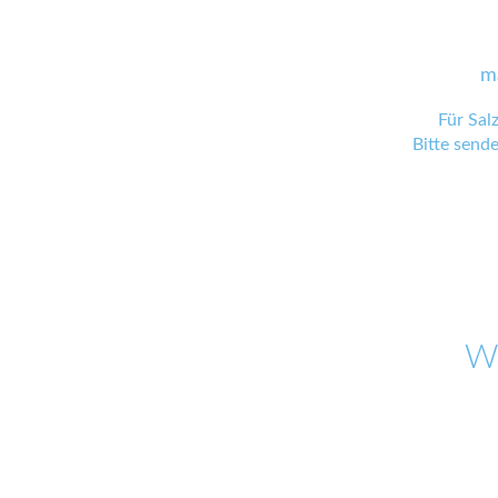
m
Für Sal
Bitte send
W