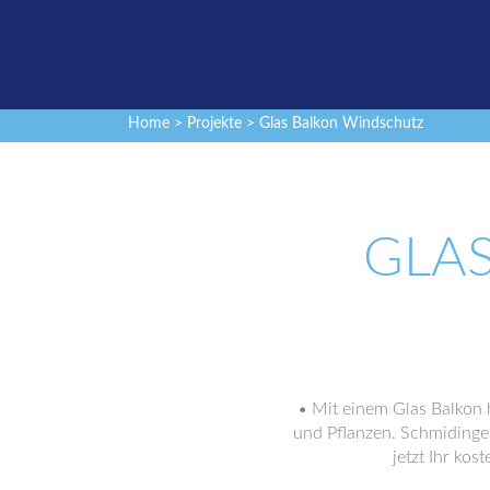
Home
>
Projekte
> Glas Balkon Windschutz
GLA
• Mit einem Glas Balkon
und Pflanzen. Schmidinger
jetzt Ihr ko