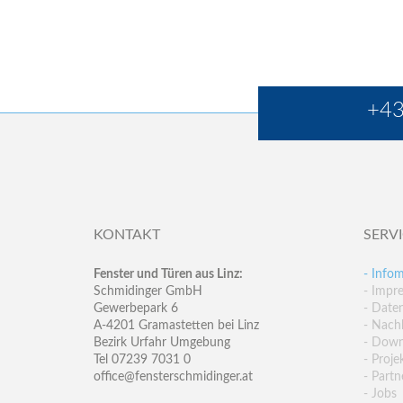
+43
KONTAKT
SERV
Fenster und Türen aus Linz:
- Infom
Schmidinger GmbH
- Impr
Gewerbepark 6
- Date
A-4201 Gramastetten bei Linz
- Nachh
Bezirk Urfahr Umgebung
- Down
Tel 07239 7031 0
- Proje
office@fensterschmidinger.at
- Partn
- Jobs