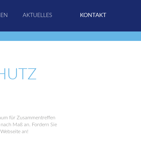
GEN
AKTUELLES
KONTAKT
HUTZ
Raum für Zusammentreffen
z nach Maß an. Fordern Sie
 Webseite an!