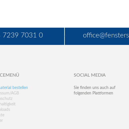
 7239 7031 0
office@fensters
ICEMENÜ
SOCIAL MEDIA
aterial bestellen
Sie finden uns auch auf
essum/AGB
folgenden Plattformen
nschutz
altigkeit
loads
kte
er