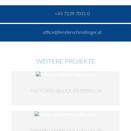
+43 7239 7031 0
office@fensterschmidinger.at
WEITERE PROJEKTE
FALTTÜREN BILDER ÖSTERREICH
WINTERGARTEN HOLZ-ALU GLAS