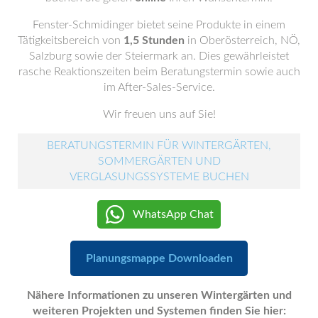
Fenster-Schmidinger bietet seine Produkte in einem
Tätigkeitsbereich von
1,5 Stunden
in Oberösterreich, NÖ,
Salzburg sowie der Steiermark an. Dies gewährleistet
rasche Reaktionszeiten beim Beratungstermin sowie auch
im After-Sales-Service.
Wir freuen uns auf Sie!
BERATUNGSTERMIN FÜR WINTERGÄRTEN,
SOMMERGÄRTEN UND
VERGLASUNGSSYSTEME BUCHEN
WhatsApp Chat
Planungsmappe Downloaden
Nähere Informationen zu unseren Wintergärten und
weiteren Projekten und Systemen finden Sie hier: