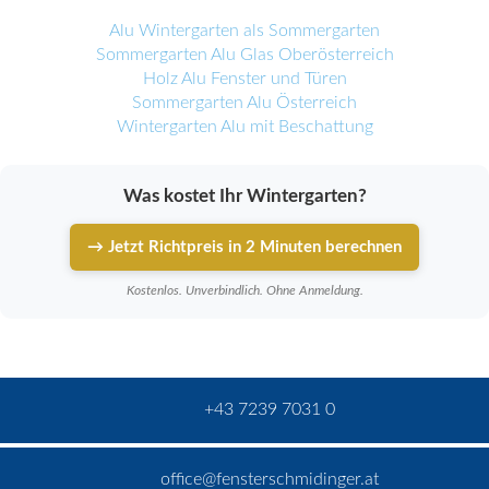
Alu Wintergarten als Sommergarten
Sommergarten Alu Glas Oberösterreich
Holz Alu Fenster und Türen
Sommergarten Alu Österreich
Wintergarten Alu mit Beschattung
Was kostet Ihr Wintergarten?
→ Jetzt Richtpreis in 2 Minuten berechnen
Kostenlos. Unverbindlich. Ohne Anmeldung.
+43 7239 7031 0
office@fensterschmidinger.at