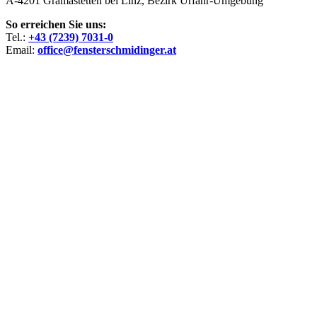
A-4201 Gramastetten bei Linz, Bezirk Urfahr-Umgebung
So erreichen Sie uns:
Tel.:
+43 (7239) 7031-0
Email:
office@fensterschmidinger.at