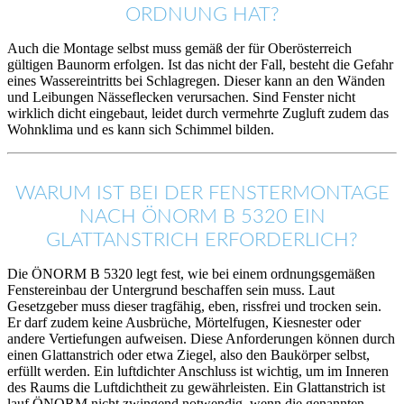
ORDNUNG HAT?
Auch die Montage selbst muss gemäß der für Oberösterreich
gültigen Baunorm erfolgen. Ist das nicht der Fall, besteht die Gefahr
eines Wassereintritts bei Schlagregen. Dieser kann an den Wänden
und Leibungen Nässeflecken verursachen. Sind Fenster nicht
wirklich dicht eingebaut, leidet durch vermehrte Zugluft zudem das
Wohnklima und es kann sich Schimmel bilden.
WARUM IST BEI DER FENSTERMONTAGE
NACH ÖNORM B 5320 EIN
GLATTANSTRICH ERFORDERLICH?
Die ÖNORM B 5320 legt fest, wie bei einem ordnungsgemäßen
Fenstereinbau der Untergrund beschaffen sein muss. Laut
Gesetzgeber muss dieser tragfähig, eben, rissfrei und trocken sein.
Er darf zudem keine Ausbrüche, Mörtelfugen, Kiesnester oder
andere Vertiefungen aufweisen. Diese Anforderungen können durch
einen Glattanstrich oder etwa Ziegel, also den Baukörper selbst,
erfüllt werden. Ein luftdichter Anschluss ist wichtig, um im Inneren
des Raums die Luftdichtheit zu gewährleisten. Ein Glattanstrich ist
lauf ÖNORM nicht zwingend notwendig, wenn die genannten