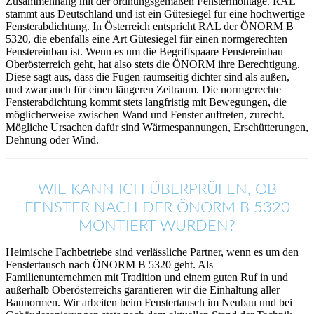
Zusammenhang mit der ordnungsgemäßen Fenstermontage. RAL
stammt aus Deutschland und ist ein Gütesiegel für eine hochwertige
Fensterabdichtung. In Österreich entspricht RAL der ÖNORM B
5320, die ebenfalls eine Art Gütesiegel für einen normgerechten
Fenstereinbau ist. Wenn es um die Begriffspaare Fenstereinbau
Oberösterreich geht, hat also stets die ÖNORM ihre Berechtigung.
Diese sagt aus, dass die Fugen raumseitig dichter sind als außen,
und zwar auch für einen längeren Zeitraum. Die normgerechte
Fensterabdichtung kommt stets langfristig mit Bewegungen, die
möglicherweise zwischen Wand und Fenster auftreten, zurecht.
Mögliche Ursachen dafür sind Wärmespannungen, Erschütterungen,
Dehnung oder Wind.
WIE KANN ICH ÜBERPRÜFEN, OB
FENSTER NACH DER ÖNORM B 5320
MONTIERT WURDEN?
Heimische Fachbetriebe sind verlässliche Partner, wenn es um den
Fenstertausch nach ÖNORM B 5320 geht. Als
Familienunternehmen mit Tradition und einem guten Ruf in und
außerhalb Oberösterreichs garantieren wir die Einhaltung aller
Baunormen. Wir arbeiten beim Fenstertausch im Neubau und bei