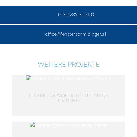
+43 7239 7031 0
office@fensterschmidinger.at
WEITERE PROJEKTE
FLEXIBLE GLASSCHIEBETÜREN FÜR
DRINNEN