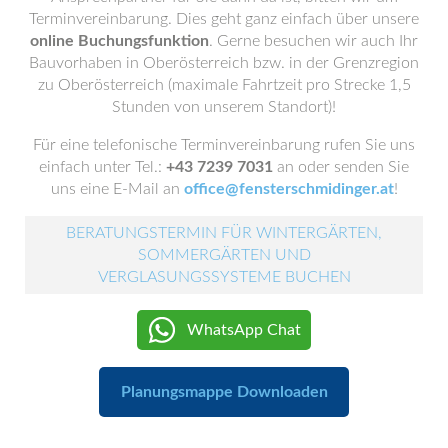
Terminvereinbarung. Dies geht ganz einfach über unsere
online Buchungsfunktion
. Gerne besuchen wir auch Ihr
Bauvorhaben in Oberösterreich bzw. in der Grenzregion
zu Oberösterreich (maximale Fahrtzeit pro Strecke 1,5
Stunden von unserem Standort)!
Für eine telefonische Terminvereinbarung rufen Sie uns
einfach unter Tel.:
+43 7239 7031
an oder senden Sie
uns eine E-Mail an
office@fensterschmidinger.at
!
BERATUNGSTERMIN FÜR WINTERGÄRTEN,
SOMMERGÄRTEN UND
VERGLASUNGSSYSTEME BUCHEN
WhatsApp Chat
Planungsmappe Downloaden