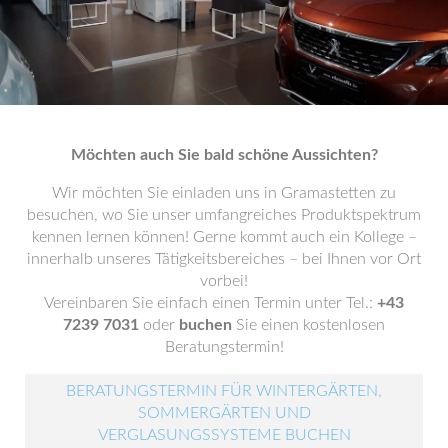
Möchten auch Sie bald schöne Aussichten?
Wir möchten Sie einladen uns in Gramastetten zu
besuchen, wo Sie unser umfangreiches Produktspektrum
kennen lernen können! Gerne kommt auch ein Kollege –
innerhalb unseres Tätigkeitsbereiches – bei Ihnen vor Ort
vorbei!
Vereinbaren Sie einfach einen Termin unter Tel.:
+43
7239 7031
oder
buchen
Sie einen kostenlosen
Beratungstermin!
BERATUNGSTERMIN FÜR WINTERGÄRTEN,
SOMMERGÄRTEN UND
VERGLASUNGSSYSTEME BUCHEN