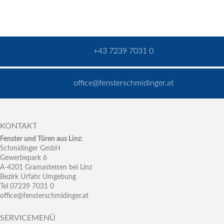
+43 7239 7031 0
office@fensterschmidinger.at
KONTAKT
Fenster und Türen aus Linz:
Schmidinger GmbH
Gewerbepark 6
A-4201 Gramastetten bei Linz
Bezirk Urfahr Umgebung
Tel 07239 7031 0
office@fensterschmidinger.at
SERVICEMENÜ