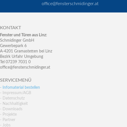
office@fensterschmidinger.at
KONTAKT
Fenster und Türen aus Linz:
Schmidinger GmbH
Gewerbepark 6
A-4201 Gramastetten bei Linz
Bezirk Urfahr Umgebung
Tel 07239 7031 0
office@fensterschmidinger.at
SERVICEMENÜ
- Infomaterial bestellen
- Impressum/AGB
- Datenschutz
- Nachhaltigkeit
- Downloads
- Projekte
- Partner
- Jobs