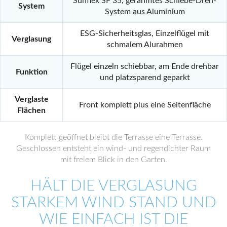
Sunflex SF 35, gerahmtes Schiebe-Dreh-
System
System aus Aluminium
ESG-Sicherheitsglas, Einzelflügel mit
Verglasung
schmalem Alurahmen
Flügel einzeln schiebbar, am Ende drehbar
Funktion
und platzsparend geparkt
Verglaste
Front komplett plus eine Seitenfläche
Flächen
Komplett geöffnet bleibt die Terrasse eine Terrasse.
Geschlossen entsteht ein wind- und regendichter Raum
mit freiem Blick in den Garten.
HÄLT DIE VERGLASUNG
STARKEM WIND STAND UND
WIE EINFACH IST DIE