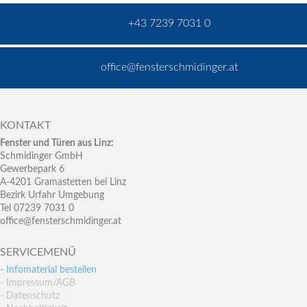
+43 7239 7031 0
office@fensterschmidinger.at
KONTAKT
Fenster und Türen aus Linz:
Schmidinger GmbH
Gewerbepark 6
A-4201 Gramastetten bei Linz
Bezirk Urfahr Umgebung
Tel 07239 7031 0
office@fensterschmidinger.at
SERVICEMENÜ
- Infomaterial bestellen
- Impressum/AGB
- Datenschutz