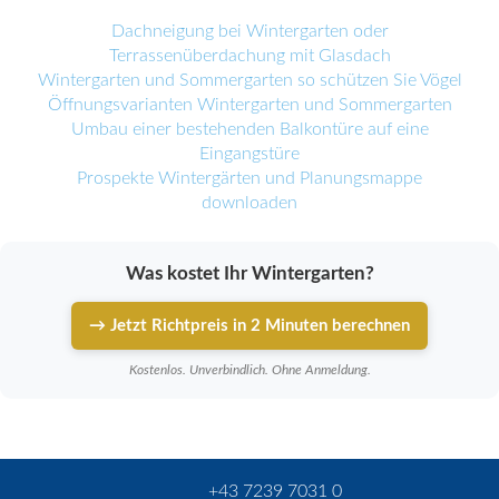
Dachneigung bei Wintergarten oder
Terrassenüberdachung mit Glasdach
Wintergarten und Sommergarten so schützen Sie Vögel
Öffnungsvarianten Wintergarten und Sommergarten
Umbau einer bestehenden Balkontüre auf eine
Eingangstüre
Prospekte Wintergärten und Planungsmappe
downloaden
Was kostet Ihr Wintergarten?
→ Jetzt Richtpreis in 2 Minuten berechnen
Kostenlos. Unverbindlich. Ohne Anmeldung.
+43 7239 7031 0