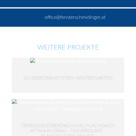
office@fensterschmidinger.at
WEITERE PROJEKTE
SCHIEBEDREHSYSTEM WINTERGARTEN
TERRASSENÜBERDACHUNG FLACHDACH
ATTIKA IN GRAU - TEILVERGLAST -
PLANUNGSZEICHNUNG