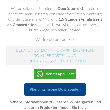
Wir arbeiten für Kunden in
Oberösterreich
und den
angrenzenden Bezirken von Niederösterreich, Salzburg
und der Steiermark. Mit rund
1,5 Stunden Anfahrtszeit
ab Gramastetten
sind wir bewusst regional unterwegs –
kurze Wege, schneller Service.
Wir freuen uns auf Sie!
BERATUNGSTERMIN FÜR WINTERGÄRTEN,
SOMMERGÄRTEN UND
VERGLASUNGSSYSTEME BUCHEN
WhatsApp Chat
Planungsmappe Downloaden
Nähere Informationen zu unseren Wintergärten und
anderen Produkten finden Sie hier: