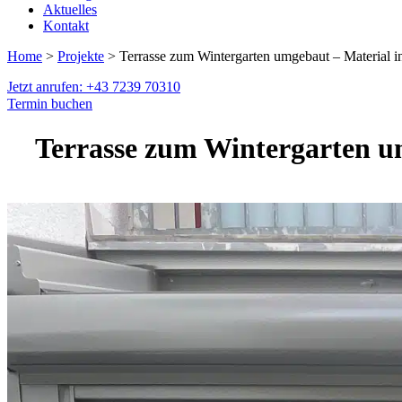
Aktuelles
Kontakt
Home
>
Projekte
> Terrasse zum Wintergarten umgebaut – Material i
Jetzt anrufen: +43 7239 70310
Termin buchen
Terrasse zum Wintergarten um