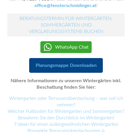
office@fensterschmidinger.at
!
BERATUNGSTERMIN FÜR WINTERGÄRTEN,
SOMMERGÄRTEN UND
VERGLASUNGSSYSTEME BUCHEN
WhatsApp Chat
Planungsmappe Downloaden
Nähere Informationen zu unseren Wintergärten inkl.
Beschattung finden Sie hier:
Wintergarten oder Terrassenüberdachung – was soll ich
nehmen?
Welcher Fußboden für Wintergarten und Sommergarten?
Bewahren Sie den Durchblick im Wintergarten!
7 Ideen für einen außergewöhnlichen Wintergarten
Prospekte Terrassenüberdachungen &