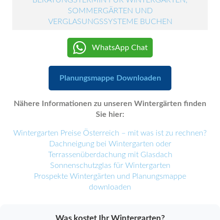
BERATUNGSTERMIN FÜR WINTERGÄRTEN,
SOMMERGÄRTEN UND
VERGLASUNGSSYSTEME BUCHEN
WhatsApp Chat
Planungsmappe Downloaden
Nähere Informationen zu unseren Wintergärten finden
Sie hier:
Wintergarten Preise Österreich – mit was ist zu rechnen?
Dachneigung bei Wintergarten oder
Terrassenüberdachung mit Glasdach
Sonnenschutzglas für Wintergarten
Prospekte Wintergärten und Planungsmappe
downloaden
Was kostet Ihr Wintergarten?