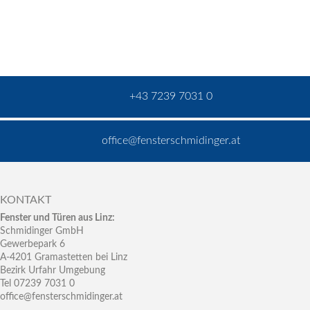
+43 7239 7031 0
office@fensterschmidinger.at
KONTAKT
Fenster und Türen aus Linz:
Schmidinger GmbH
Gewerbepark 6
A-4201 Gramastetten bei Linz
Bezirk Urfahr Umgebung
Tel 07239 7031 0
office@fensterschmidinger.at