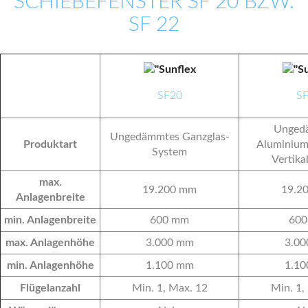
SCHIEBEFENSTER SF 20 BZW.
SF 22
SF20
S
Unged
Ungedämmtes Ganzglas-
Produktart
Aluminium
System
Vertik
max.
19.200 mm
19.2
Anlagenbreite
min. Anlagenbreite
600 mm
60
max. Anlagenhöhe
3.000 mm
3.0
min. Anlagenhöhe
1.100 mm
1.1
Flügelanzahl
Min. 1, Max. 12
Min. 1,