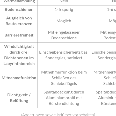
Wärmedämmung
Nein
N
Bodenschienen
1-6 spurig
1-6 
Ausgleich von
Möglich
Mög
Bautoleranzen
Mit eingelassener
Mit eing
Barrierefreiheit
Bodenschiene
Boden
Winddichtigkeit
durch drei
Einscheibensicherheitsglas,
Einscheibensi
Dichtebenen im
Sonderglas, satiniert
Sonderglas
Labyrinthbereich
Mitnehmerfunktion beim
Mitnehmerf
Mitnahmefunktion
Schließen des
Schlie
Schiebeflügels
Schieb
Spaltabdeckung durch
Spaltabde
Dichtigkeit /
Aluminiumprofil mit
Aluminium
Belüftung
Bürstendichtung
Bürsten
(Änderungen sowie Irrtümer vorbehalten)