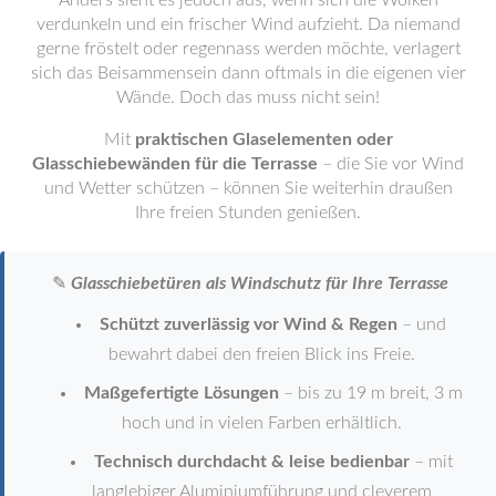
Anders sieht es jedoch aus, wenn sich die Wolken
verdunkeln und ein frischer Wind aufzieht. Da niemand
gerne fröstelt oder regennass werden möchte, verlagert
sich das Beisammensein dann oftmals in die eigenen vier
Wände. Doch das muss nicht sein!
Mit
praktischen Glaselementen oder
Glasschiebewänden für die Terrasse
– die Sie vor Wind
und Wetter schützen – können Sie weiterhin draußen
Ihre freien Stunden genießen.
✎
Glasschiebetüren als Windschutz für Ihre Terrasse
Schützt zuverlässig vor Wind & Regen
– und
bewahrt dabei den freien Blick ins Freie.
Maßgefertigte Lösungen
– bis zu 19 m breit, 3 m
hoch und in vielen Farben erhältlich.
Technisch durchdacht & leise bedienbar
– mit
langlebiger Aluminiumführung und cleverem