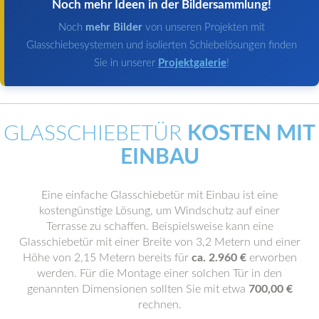
Noch mehr Ideen in der Bildersammlung!
Noch
mehr Bilder
von unseren Projekten mit
Glasschiebesystemen und isolierten Schiebelösungen finden
Sie in unserer
Projektgalerie
!
GLASSCHIEBETÜR
KOSTEN MIT
EINBAU
Eine einfache Glasschiebetür mit Einbau ist eine
kostengünstige Lösung, um Windschutz auf einer
Terrasse zu schaffen. Beispielsweise kann eine
Glasschiebetür mit einer Breite von 3,2 Metern und einer
Höhe von 2,15 Metern bereits für
ca. 2.960 €
erworben
werden. Für die Montage einer solchen Tür in den
genannten Dimensionen sollten Sie mit etwa
700,00 €
rechnen.