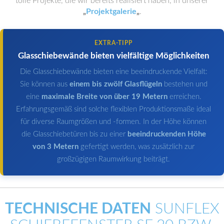
tolle Projekte, die wir bereits realisiert haben, in unserer
„
Projektgalerie
„
.
EXTRA-TIPP
Glasschiebewände bieten vielfältige Möglichkeiten
Die Glasschiebewände bieten eine beeindruckende Vielfalt:
Sie können aus
einem bis zwölf Glasflügeln
bestehen und
eine
maximale Breite von über 19 Metern
erreichen.
Erfahrungsgemäß sind solche flexiblen Produktionsmaße ideal
für diverse Raumgrößen und -formen. In der Höhe können
die Glasschiebetüren bis zu einer
beeindruckenden Höhe
von 3 Metern
gefertigt werden, was zusätzlich zur
großzügigen Raumwirkung beiträgt.
TECHNISCHE DATEN
SUNFLEX