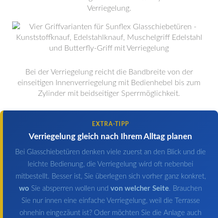
Verriegelung.
Bei der Verriegelung reicht die Bandbreite von der
einseitigen Innenverriegelung mit Bedienhebel bis zum
Zylinder mit beidseitiger Sperrmöglichkeit.
EXTRA-TIPP
Verriegelung gleich nach Ihrem Alltag planen
Bei Glasschiebetüren denken viele zuerst an den Blick und die
leichte Bedienung, die Verriegelung wird oft nebenbei
mitbestellt. Besser ist, Sie überlegen sich vorher ganz konkret,
wo
Sie absperren wollen und
von welcher Seite
. Brauchen
Sie nur innen eine einfache Verriegelung, weil die Terrasse
ohnehin eingezäunt ist? Oder möchten Sie die Anlage auch