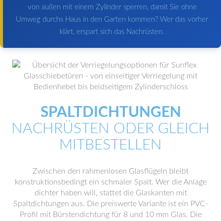
von außen mit einem Zylinder sperren, damit Sie ohne
Umweg durchs Haus in den Garten kommen? Wer das vorher
klärt, erspart sich das Nachrüsten.
SPALTDICHTUNGEN
NACHRÜSTEN ODER GLEICH
MITBESTELLEN
Zwischen den rahmenlosen Glasflügeln bleibt
konstruktionsbedingt ein schmaler Spalt. Wer die Anlage
dichter haben will, stattet die Glaskanten mit
Spaltdichtungen aus. Die preiswerte Variante ist ein PVC-
Profil mit Bürstendichtung für 8 und 10 mm Glas. Die