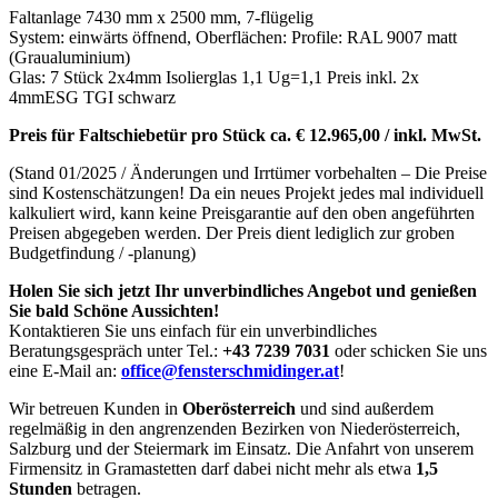
Faltanlage 7430 mm x 2500 mm, 7-flügelig
System: einwärts öffnend, Oberflächen: Profile: RAL 9007 matt
(Graualuminium)
Glas: 7 Stück 2x4mm Isolierglas 1,1 Ug=1,1 Preis inkl. 2x
4mmESG TGI schwarz
Preis für Faltschiebetür pro Stück ca. € 12.965,00 / inkl. MwSt.
(Stand 01/2025 / Änderungen und Irrtümer vorbehalten – Die Preise
sind Kostenschätzungen! Da ein neues Projekt jedes mal individuell
kalkuliert wird, kann keine Preisgarantie auf den oben angeführten
Preisen abgegeben werden. Der Preis dient lediglich zur groben
Budgetfindung / -planung)
Holen Sie sich jetzt Ihr unverbindliches Angebot und genießen
Sie bald Schöne Aussichten!
Kontaktieren Sie uns einfach für ein unverbindliches
Beratungsgespräch unter Tel.:
+43 7239 7031
oder schicken Sie uns
eine E-Mail an:
office@fensterschmidinger.at
!
Wir betreuen Kunden in
Oberösterreich
und sind außerdem
regelmäßig in den angrenzenden Bezirken von Niederösterreich,
Salzburg und der Steiermark im Einsatz. Die Anfahrt von unserem
Firmensitz in Gramastetten darf dabei nicht mehr als etwa
1,5
Stunden
betragen.