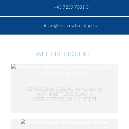
+43 7239 7031 0
office@fensterschmidinger.at
WEITERE PROJEKTE
TERRASSENÜBERDACHUNG ALU IN
ANTHRAZIT UND GLAS IN
OBERÖSTERREICH MONTIERT