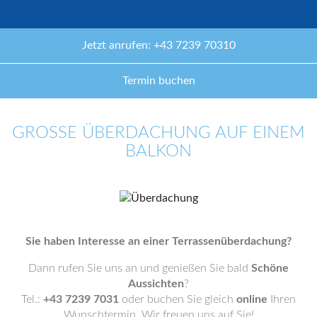
Jetzt anrufen: +43 7239 70310
Termin buchen
GROSSE ÜBERDACHUNG AUF EINEM B
ALKON
Sie haben Interesse an einer Terrassenüberdachung?
Dann rufen Sie uns an und genießen Sie bald
Schöne
Aussichten
?
Tel.:
+43 7239 7031
oder buchen Sie gleich
online
Ihren
Wunschtermin. Wir freuen uns auf Sie!