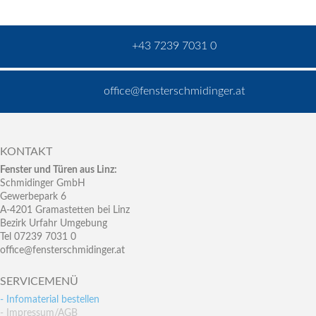
+43 7239 7031 0
office@fensterschmidinger.at
KONTAKT
Fenster und Türen aus Linz:
Schmidinger GmbH
Gewerbepark 6
A-4201 Gramastetten bei Linz
Bezirk Urfahr Umgebung
Tel 07239 7031 0
office@fensterschmidinger.at
SERVICEMENÜ
- Infomaterial bestellen
- Impressum/AGB