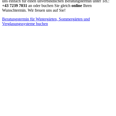
uns einfach für einen unverbindlichen Beratungstermin unter Tel.:
+43 7239 7031
an oder buchen Sie gleich
online
Ihren
Wunschtermin. Wir freuen uns auf Sie!
Beratungstermin für Wintergärten, Sommergärten und
Verglasungssysteme buchen