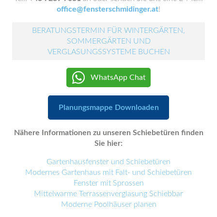
office@fensterschmidinger.at
!
BERATUNGSTERMIN FÜR WINTERGÄRTEN,
SOMMERGÄRTEN UND
VERGLASUNGSSYSTEME BUCHEN
WhatsApp Chat
Planungsmappe Downloaden
Nähere Informationen zu unseren Schiebetüren finden
Sie hier:
Gartenhausfenster und Schiebetüren
Modernes Gartenhaus mit Falt- und Schiebetüren
Fenster mit Sprossen
Mittelwarme Terrassenverglasung Schiebbar
Moderne Poolhäuser planen