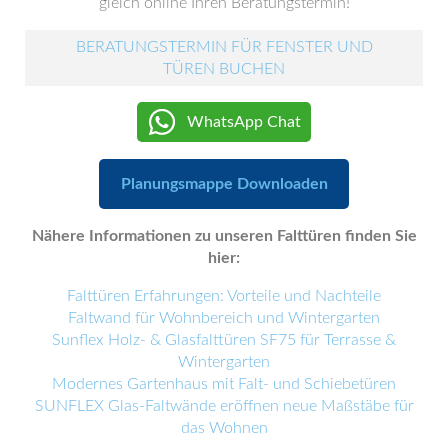
gleich online Ihren Beratungstermin!
BERATUNGSTERMIN FÜR FENSTER UND
TÜREN BUCHEN
WhatsApp Chat
Planungsmappe Downloaden
Nähere Informationen zu unseren Falttüren finden Sie
hier:
Falttüren Erfahrungen: Vorteile und Nachteile
Faltwand für Wohnbereich und Wintergarten
Sunflex Holz- & Glasfalttüren SF75 für Terrasse &
Wintergarten
Modernes Gartenhaus mit Falt- und Schiebetüren
SUNFLEX Glas-Faltwände eröffnen neue Maßstäbe für
das Wohnen