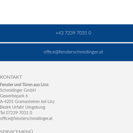
+43 7239 7031 0
office@fensterschmidinger.at
KONTAKT
Fenster und Türen aus Linz:
Schmidinger GmbH
Gewerbepark 6
A-4201 Gramastetten bei Linz
Bezirk Urfahr Umgebung
Tel 07239 7031 0
office@fensterschmidinger.at
SERVICEMENÜ