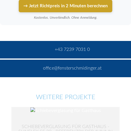
→ Jetzt Richtpreis in 2 Minuten berechnen
Kostenlos. Unverbindlich. Ohne Anmeldung.
+43 7239 7031 0
office@fensterschmidinger.at
WEITERE PROJEKTE
SCHIEBEVERGLASUNG FÜR GASTHAUS -