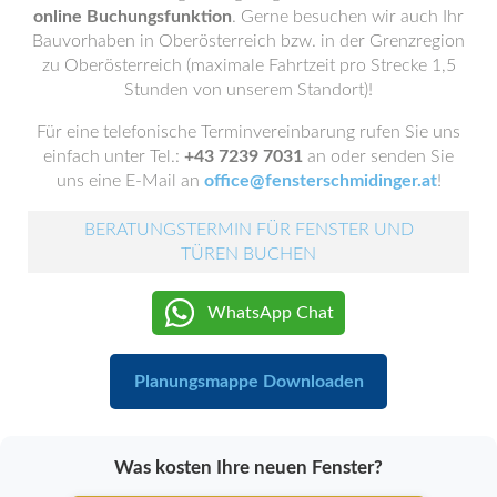
online Buchungsfunktion
. Gerne besuchen wir auch Ihr
Bauvorhaben in Oberösterreich bzw. in der Grenzregion
zu Oberösterreich (maximale Fahrtzeit pro Strecke 1,5
Stunden von unserem Standort)!
Für eine telefonische Terminvereinbarung rufen Sie uns
einfach unter Tel.:
+43 7239 7031
an oder senden Sie
uns eine E-Mail an
office@fensterschmidinger.at
!
BERATUNGSTERMIN FÜR FENSTER UND
TÜREN BUCHEN
WhatsApp Chat
Planungsmappe Downloaden
Was kosten Ihre neuen Fenster?