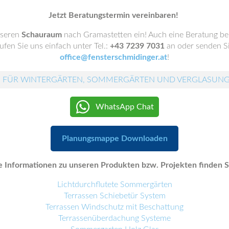
Jetzt Beratungstermin vereinbaren!
nseren
Schauraum
nach Gramastetten ein! Auch eine Beratung be
fen Sie uns einfach unter Tel.:
+43 7239 7031
an oder senden Si
office@fensterschmidinger.at
!
 FÜR WINTERGÄRTEN, SOMMERGÄRTEN UND VERGLASUN
WhatsApp Chat
Planungsmappe Downloaden
 Informationen zu unseren Produkten bzw. Projekten finden Si
Lichtdurchflutete Sommergärten
Terrassen Schiebetür System
Terrassen Windschutz mit Beschattung
Terrassenüberdachung Systeme