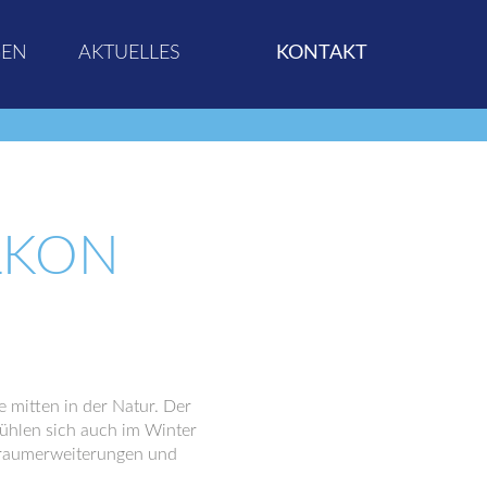
GEN
AKTUELLES
KONTAKT
LKON
 mitten in der Natur. Der
fühlen sich auch im Winter
hnraumerweiterungen und