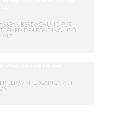
RASSENÜBERDACHUNG FÜR
TGEMEINDE LEONDING - OÖ -
NUNG
RNER WINTERGARTEN AUF
KON