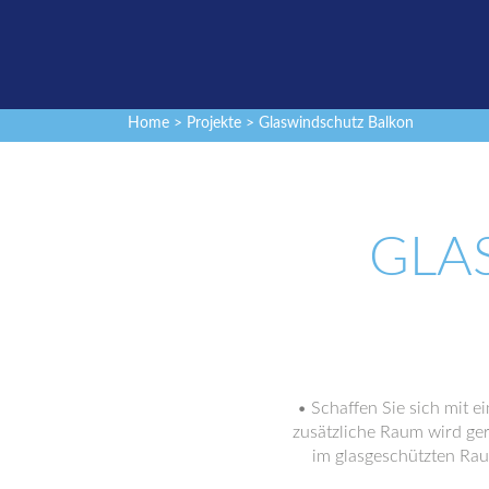
Home
>
Projekte
> Glaswindschutz Balkon
GLA
• Schaffen Sie sich mit 
zusätzliche Raum wird ger
im glasgeschützten Rau