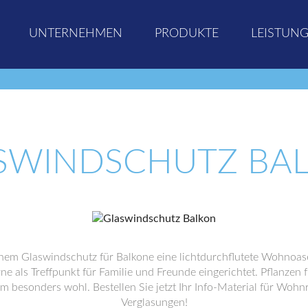
UNTERNEHMEN
PRODUKTE
LEISTUN
SWINDSCHUTZ BA
einem Glaswindschutz für Balkone eine lichtdurchflutete Wohnoase
ne als Treffpunkt für Familie und Freunde eingerichtet. Pflanzen 
m besonders wohl. Bestellen Sie jetzt Ihr Info-Material für Wo
Verglasungen!