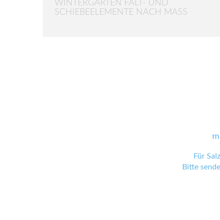
WINTERGARTEN FALT- UND
SCHIEBEELEMENTE NACH MASS
m
Für Sal
Bitte send