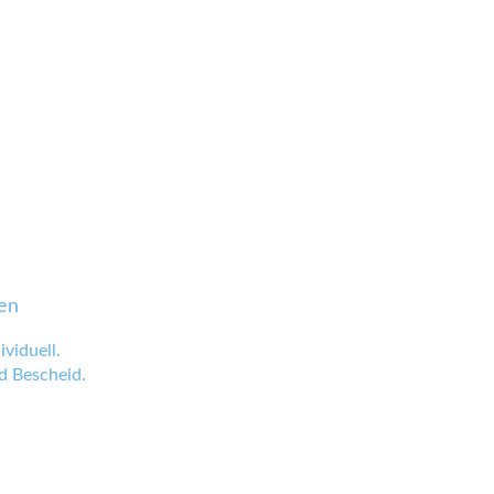
en
viduell.
 Bescheid.