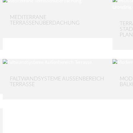
MEDITERRANE
TERRASSENÜBERDACHUNG
TER
STAD
PLA
FALTWANDSYSTEME AUSSENBEREICH T
MODE
ERRASSE
BAL