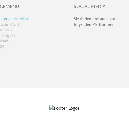
ICEMENÜ
SOCIAL MEDIA
aterial bestellen
Sie finden uns auch auf
essum/AGB
folgenden Plattformen
nschutz
altigkeit
loads
kte
er