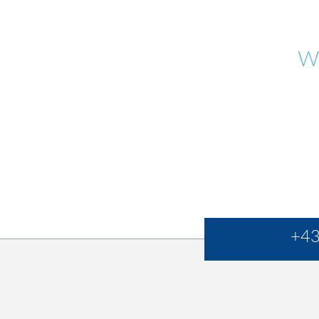
W
+43