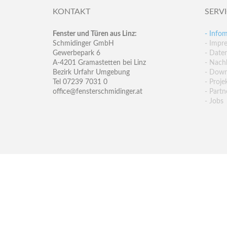
KONTAKT
SERV
Fenster und Türen aus Linz:
- Infom
Schmidinger GmbH
- Impr
Gewerbepark 6
- Date
A-4201 Gramastetten bei Linz
- Nachh
Bezirk Urfahr Umgebung
- Down
Tel 07239 7031 0
- Proje
office@fensterschmidinger.at
- Partn
- Jobs