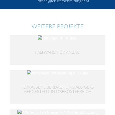
office@fensterschmidinger.at
WEITERE PROJEKTE
FALTWAND FÜR ANBAU
TERRASSENÜBERDACHUNG ALU GLAS
HERGESTELLT IN OBERÖSTERREICH