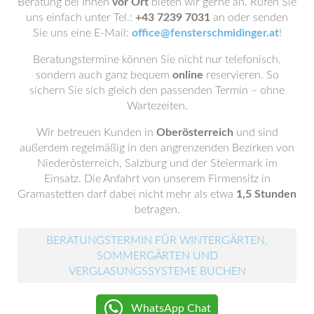
Beratung bei Ihnen
vor Ort
bieten wir gerne an. Rufen Sie
uns einfach unter Tel.:
+43 7239 7031
an oder senden
Sie uns eine E-Mail:
office@fensterschmidinger.at
!
Beratungstermine können Sie nicht nur telefonisch,
sondern auch ganz bequem
online
reservieren. So
sichern Sie sich gleich den passenden Termin – ohne
Wartezeiten.
Wir betreuen Kunden in
Oberösterreich
und sind
außerdem regelmäßig in den angrenzenden Bezirken von
Niederösterreich, Salzburg und der Steiermark im
Einsatz. Die Anfahrt von unserem Firmensitz in
Gramastetten darf dabei nicht mehr als etwa
1,5 Stunden
betragen.
BERATUNGSTERMIN FÜR WINTERGÄRTEN,
SOMMERGÄRTEN UND
VERGLASUNGSSYSTEME BUCHEN
WhatsApp Chat