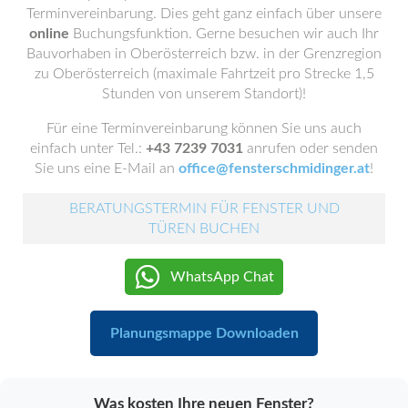
Terminvereinbarung. Dies geht ganz einfach über unsere
online
Buchungsfunktion. Gerne besuchen wir auch Ihr
Bauvorhaben in Oberösterreich bzw. in der Grenzregion
zu Oberösterreich (maximale Fahrtzeit pro Strecke 1,5
Stunden von unserem Standort)!
Für eine Terminvereinbarung können Sie uns auch
einfach unter Tel.:
+43 7239 7031
anrufen oder senden
Sie uns eine E-Mail an
office@fensterschmidinger.at
!
BERATUNGSTERMIN FÜR FENSTER UND
TÜREN BUCHEN
WhatsApp Chat
Planungsmappe Downloaden
Was kosten Ihre neuen Fenster?