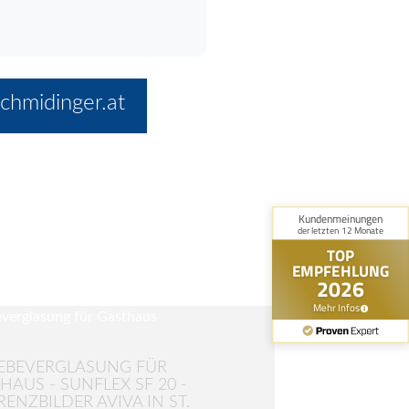
chmidinger.at
EBEVERGLASUNG FÜR
HAUS - SUNFLEX SF 20 -
RENZBILDER AVIVA IN ST.