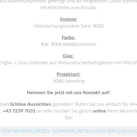
s Aluminiumprofilen gefertigt und als eingesetzte Gläser kamen
mit Milchfolie zum Einsatz.
System:
Überdachungssystem Serie 3000
Farbe:
RAL 9006 Weißaluminium
Glas:
hglas + Glas Geländer aus Verbundsicherheitsgläsern mit Milchf
Projektort:
4060 Leonding
Nehmen Sie jetzt mit uns Kontakt auf!
 bald
Schöne Aussichten
genießen? Rufen Sie uns einfach für ei
.:
+43 7239 7031
an oder buchen Sie gleich
online
Ihren Wunscht
Sie!
 FÜR WINTERGÄRTEN, SOMMERGÄRTEN UND VERGLASUN