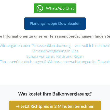
WhatsApp Chat
Planungsmappe Downloaden
e Informationen zu unseren Terrassenüberdachungen finden Sie
Wintergarten oder Terrassenüberdachung – was soll ich nehmen
Terrassenverglasung in Linz
Schutz vor Lärm, Kälte und Regen
 Terrassenüberdachungen & Wohnraumerweiterungen im Downl
Was kostet Ihre Balkonverglasung?
→ Jetzt Richtpreis in 2 Minuten berechnen