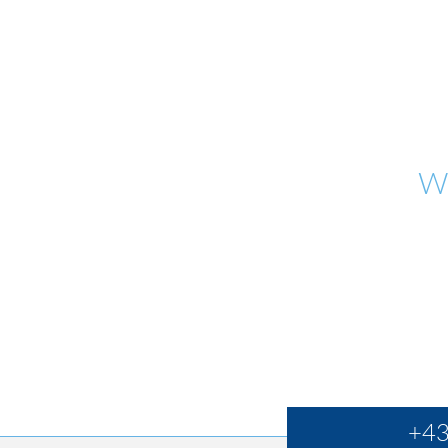
W
+43