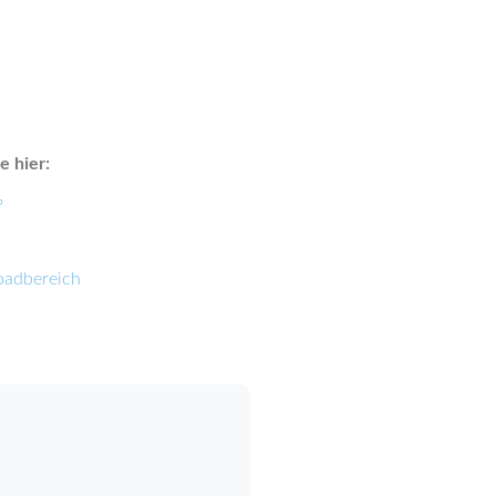
 hier:
?
oadbereich