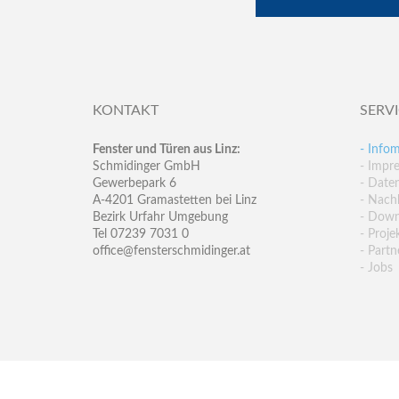
KONTAKT
SERV
Fenster und Türen aus Linz:
- Infom
Schmidinger GmbH
- Impr
Gewerbepark 6
- Date
A-4201 Gramastetten bei Linz
- Nachh
Bezirk Urfahr Umgebung
- Down
Tel 07239 7031 0
- Proje
office@fensterschmidinger.at
- Partn
- Jobs