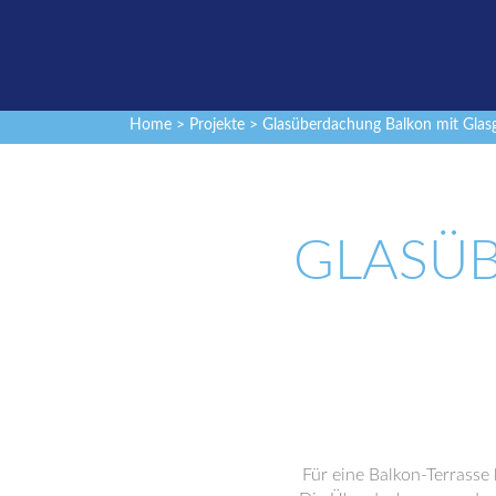
Home
>
Projekte
> Glasüberdachung Balkon mit Glas
GLASÜ
Für eine Balkon-Terrasse