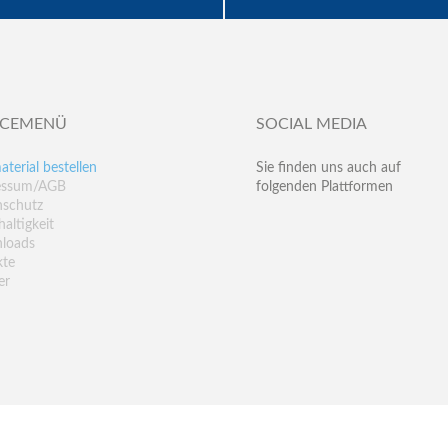
ICEMENÜ
SOCIAL MEDIA
aterial bestellen
Sie finden uns auch auf
essum/AGB
folgenden Plattformen
nschutz
altigkeit
loads
kte
er