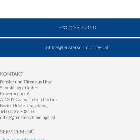
+43 7239 7031 0
office@fensterschmidinger.at
KONTAKT
Fenster und Türen aus Linz:
Schmidinger GmbH
Gewerbepark 6
A-4201 Gramastetten bei Linz
Bezirk Urfahr Umgebung
Tel 07239 7031 0
office@fensterschmidinger.at
SERVICEMENÜ