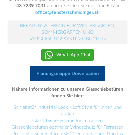
+43 7239 7031
an oder senden Sie uns eine E-Mail:
office@fensterschmidinger.at
!
BERATUNGSTERMIN FÜR WINTERGÄRTEN,
SOMMERGÄRTEN UND
VERGLASUNGSSYSTEME BUCHEN
WhatsApp Chat
Planungsmappe Downloaden
Nähere Informationen zu unseren Glasschiebetüren
finden Sie hier:
Schiebetür Industrial Look / Loft Style für innen und
außen
Glasschiebesysteme für Terrassen
Glasschiebetüren optimaler Windschutz für Terrassen
Prospekte Schiebetüren SF 20 gerahmte und Nurglas