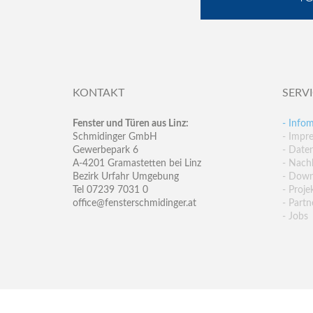
KONTAKT
SERV
Fenster und Türen aus Linz:
- Infom
Schmidinger GmbH
- Impr
Gewerbepark 6
- Date
A-4201 Gramastetten bei Linz
- Nachh
Bezirk Urfahr Umgebung
- Down
Tel 07239 7031 0
- Proje
office@fensterschmidinger.at
- Partn
- Jobs