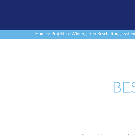
Home
>
Projekte
> Wintergarten Beschattungssyste
BE