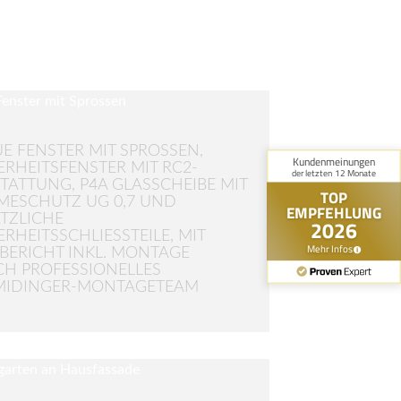
E FENSTER MIT SPROSSEN,
ERHEITSFENSTER MIT RC2-
TATTUNG, P4A GLASSCHEIBE MIT
ESCHUTZ UG 0,7 UND
TZLICHE
RHEITSSCHLIESSTEILE, MIT P
ERICHT INKL. MONTAGE D
 PROFESSIONELLES S
IDINGER-MONTAGETEAM