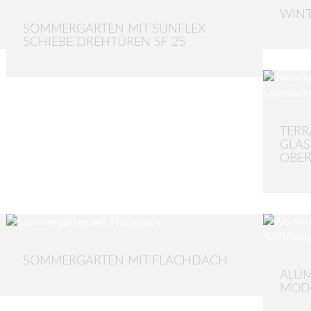
WINT
SOMMERGARTEN MIT SUNFLEX
SCHIEBE DREHTÜREN SF 25
TERR
GLAS
OBER
SOMMERGÄRTEN MIT FLACHDACH
ALUM
MOD