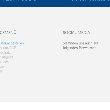
ICEMENÜ
SOCIAL MEDIA
aterial bestellen
Sie finden uns auch auf
essum/AGB
folgenden Plattformen
nschutz
altigkeit
loads
kte
er