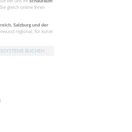
Sie bei uns im
Schauraum
ie gleich online Ihren
reich, Salzburg und der
ewusst regional, für kurze
GSSYSTEME BUCHEN
: