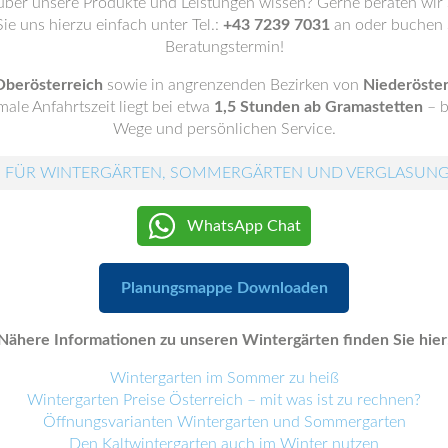
ber unsere Produkte und Leistungen wissen? Gerne beraten wir 
ie uns hierzu einfach unter Tel.:
+43 7239 7031
an oder buchen S
Beratungstermin!
Oberösterreich
sowie in angrenzenden Bezirken von
Niederöster
ale Anfahrtszeit liegt bei etwa
1,5 Stunden ab Gramastetten
– b
Wege und persönlichen Service.
 FÜR WINTERGÄRTEN, SOMMERGÄRTEN UND VERGLASUN
WhatsApp Chat
Planungsmappe Downloaden
Nähere Informationen zu unseren Wintergärten finden Sie hier
Wintergarten im Sommer zu heiß
Wintergarten Preise Österreich – mit was ist zu rechnen?
Öffnungsvarianten Wintergarten und Sommergarten
Den Kaltwintergarten auch im Winter nutzen