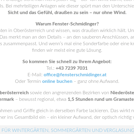
s. Bei mehrteiligen Anlagen wie dieser spürt man den Unterschie
Sicht und das Gefühl, draußen zu sein – nur ohne Wind.
Warum Fenster-Schmidinger?
nten in Oberösterreich und wissen, was draußen wirklich hält. Un
Das merkt man an den Details – an den sauberen Anschlüssen, an
lles zusammenpasst. Und wenn’s mal eine Sonderfarbe oder eine knif
finden wir meist eine gute Lösung.
So kommen Sie schnell zu Ihrem Angebot:
Tel.:
+43 7239 7031
E-Mail:
office@fensterschmidinger.at
Oder Termin
online buchen
– ganz ohne Aufwand.
berösterreich
sowie den angrenzenden Bezirken von
Niederöste
ermark
– bewusst regional, etwa
1,5 Stunden rund um Gramaste
ahmen und Griffe gleich in derselben Farbe lackieren. Das wirkt r
er ins Gesamtbild ein – ein kleiner Aufwand, der optisch richtig v
 FÜR WINTERGÄRTEN, SOMMERGÄRTEN UND VERGLASUN