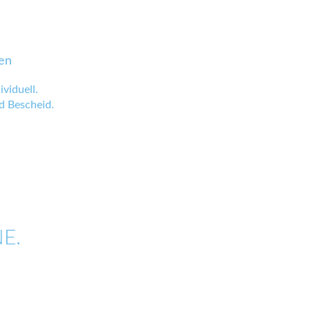
en
viduell.
 Bescheid.
E.