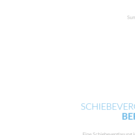
Sun
SCHIEBEVER
BE
Eine Schiebeverglasung i