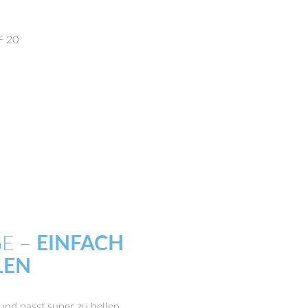
F 20
GE –
EINFACH
LEN
und passt super zu hellen