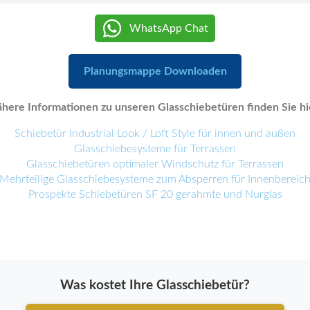
WhatsApp Chat
Planungsmappe Downloaden
here Informationen zu unseren Glasschiebetüren finden Sie hi
Schiebetür Industrial Look / Loft Style für innen und außen
Glasschiebesysteme für Terrassen
Glasschiebetüren optimaler Windschutz für Terrassen
Mehrteilige Glasschiebesysteme zum Absperren für Innenbereic
Prospekte Schiebetüren SF 20 gerahmte und Nurglas
Was kostet Ihre Glasschiebetür?