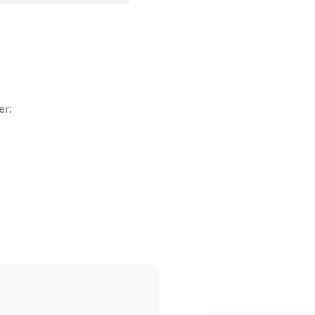
er:
h