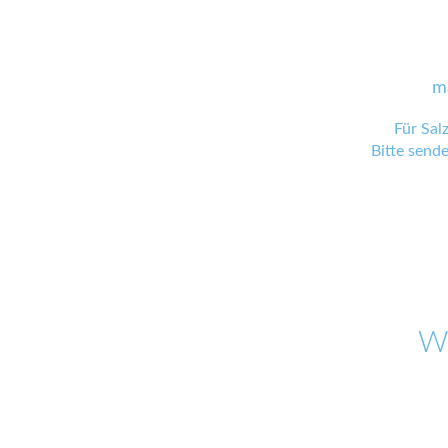
m
Für Sal
Bitte send
W