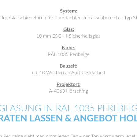
System:
flex Glasschiebetüren für überdachten Terrassenbereich – Typ S
Glas:
10 mm ESG-H-Sicherheitsglas
Farbe:
RAL 1035 Perlbeige
Bauzeit:
ca. 10 Wochen ab Auftragsklarheit
Projektort:
A-4063 Hörsching
GLASUNG IN RAL 1035 PERLBEI
RATEN LASSEN & ANGEBOT HO
n Perlbeige sieht man nicht jeden Tag – der Ton wirkt warm, edel 