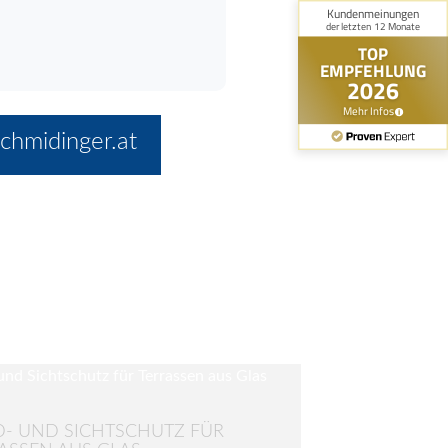
chmidinger.at
- UND SICHTSCHUTZ FÜR