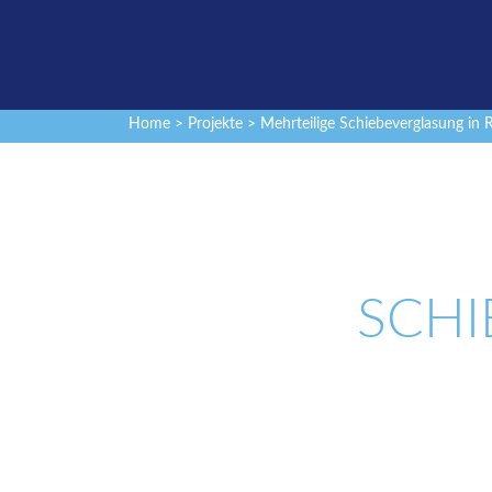
Home
>
Projekte
> Mehrteilige Schiebeverglasung in 
SCHI