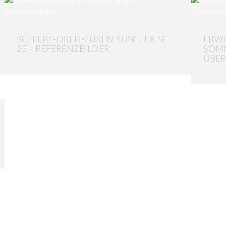
SCHIEBE-DREH-TÜREN SUNFLEX SF
ERWE
25 - REFERENZBILDER
SOMM
ÜBE