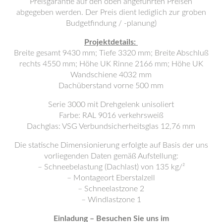
Preisgarantie auf den oben angeführten Preisen
abgegeben werden. Der Preis dient lediglich zur groben
Budgetfindung / -planung)
Projektdetails:
Breite gesamt 9430 mm; Tiefe 3320 mm; Breite Abschluß
rechts 4550 mm; Höhe UK Rinne 2166 mm; Höhe UK
Wandschiene 4032 mm
Dachüberstand vorne 500 mm
Serie 3000 mit Drehgelenk unisoliert
Farbe: RAL 9016 verkehrsweiß
Dachglas: VSG Verbundsicherheitsglas 12,76 mm
Die statische Dimensionierung erfolgte auf Basis der uns
vorliegenden Daten gemäß Aufstellung:
– Schneebelastung (Dachlast) von 135 kg/²
– Montageort Eberstalzell
– Schneelastzone 2
– Windlastzone 1
Einladung – Besuchen Sie uns im