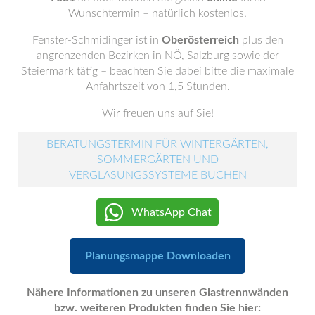
Wunschtermin – natürlich kostenlos.
Fenster-Schmidinger ist in
Oberösterreich
plus den
angrenzenden Bezirken in NÖ, Salzburg sowie der
Steiermark tätig – beachten Sie dabei bitte die maximale
Anfahrtszeit von 1,5 Stunden.
Wir freuen uns auf Sie!
BERATUNGSTERMIN FÜR WINTERGÄRTEN,
SOMMERGÄRTEN UND
VERGLASUNGSSYSTEME BUCHEN
WhatsApp Chat
Planungsmappe Downloaden
Nähere Informationen zu unseren Glastrennwänden
bzw. weiteren Produkten finden Sie hier: