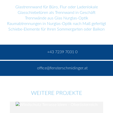
Glastrennwand für Büro, Flur oder Ladenlokale
Glasschiebetüren als Trennwand in Geschäft
Trennwände aus Glas Nurglas-Optik
Raumabtrennungen in Nurglas-Optik nach Maß gefertigt
Schiebe-Elemente für Ihren Sommergarten oder Balkon
+43 7239 7031 0
office@fensterschmidinger.at
WEITERE PROJEKTE