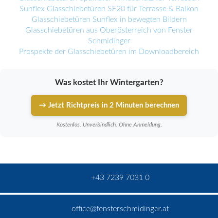
Sunflex Glasschiebetüren SF20 für Terrasse & Balkon
Glasschiebetüren Sunflex in bewegten Bildern
Glasschiebetüren aus Oberösterreich von Fenster
Schmidinger
Prospekte der Glasschiebetüren im Downloadbereich
Was kostet Ihr Wintergarten?
→ Jetzt Richtpreis in 2 Minuten berechnen
Kostenlos. Unverbindlich. Ohne Anmeldung.
+43 7239 7031 0
office@fensterschmidinger.at