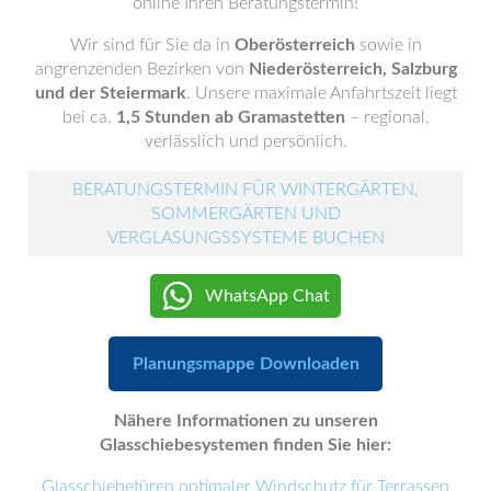
online Ihren Beratungstermin!
Wir sind für Sie da in
Oberösterreich
sowie in
angrenzenden Bezirken von
Niederösterreich, Salzburg
und der Steiermark
. Unsere maximale Anfahrtszeit liegt
bei ca.
1,5 Stunden ab Gramastetten
– regional,
verlässlich und persönlich.
BERATUNGSTERMIN FÜR WINTERGÄRTEN,
SOMMERGÄRTEN UND
VERGLASUNGSSYSTEME BUCHEN
WhatsApp Chat
Planungsmappe Downloaden
Nähere Informationen zu unseren
Glasschiebesystemen finden Sie hier:
Glasschiebetüren optimaler Windschutz für Terrassen