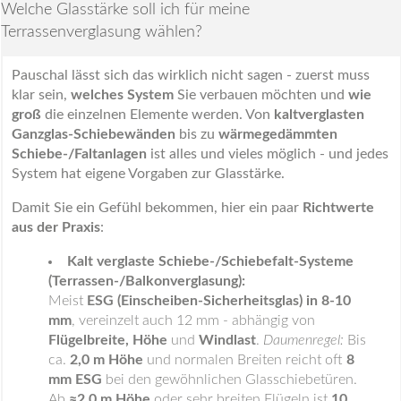
Welche Glasstärke soll ich für meine
Terrassenverglasung wählen?
Pauschal lässt sich das wirklich nicht sagen - zuerst muss
klar sein,
welches System
Sie verbauen möchten und
wie
groß
die einzelnen Elemente werden. Von
kaltverglasten
Ganzglas-Schiebewänden
bis zu
wärmegedämmten
Schiebe-/Faltanlagen
ist alles und vieles möglich - und jedes
System hat eigene Vorgaben zur Glasstärke.
Damit Sie ein Gefühl bekommen, hier ein paar
Richtwerte
aus der Praxis
:
Kalt verglaste Schiebe-/Schiebefalt-Systeme
(Terrassen-/Balkonverglasung):
Meist
ESG (Einscheiben-Sicherheitsglas) in 8-10
mm
, vereinzelt auch 12 mm - abhängig von
Flügelbreite, Höhe
und
Windlast
.
Daumenregel:
Bis
ca.
2,0 m Höhe
und normalen Breiten reicht oft
8
mm ESG
bei den gewöhnlichen Glasschiebetüren.
Ab
≈2,0 m Höhe
oder sehr breiten Flügeln ist
10