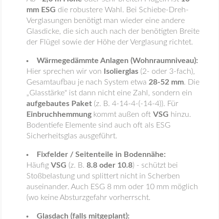
mm ESG
die robustere Wahl. Bei Schiebe-Dreh-
Verglasungen benötigt man wieder eine andere
Glasdicke, die sich auch nach der benötigten Breite
der Flügel sowie der Höhe der Verglasung richtet.
Wärmegedämmte Anlagen (Wohnraumniveau):
Hier sprechen wir von
Isolierglas
(2- oder 3-fach),
Gesamtaufbau je nach System etwa
28-52 mm
. Die
„Glasstärke" ist dann nicht eine Zahl, sondern ein
aufgebautes Paket
(z. B. 4-14-4-(-14-4)). Für
Einbruchhemmung
kommt außen oft
VSG
hinzu.
Bodentiefe Elemente sind auch oft als ESG
Sicherheitsglas ausgeführt.
Fixfelder / Seitenteile in Bodennähe:
Häufig
VSG
(z. B.
8.8 oder 10.8
) - schützt bei
Stoßbelastung und splittert nicht in Scherben
auseinander. Auch ESG 8 mm oder 10 mm möglich
(wo keine Absturzgefahr vorherrscht.
Glasdach (falls mitgeplant):