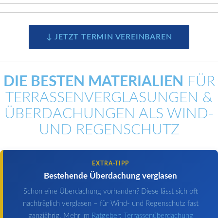
↓ JETZT TERMIN VEREINBAREN
DIE BESTEN MATERIALIEN
FÜR
TERRASSENVERGLASUNGEN &
ÜBERDACHUNGEN ALS WIND-
UND REGENSCHUTZ
EXTRA-TIPP
Bestehende Überdachung verglasen
Schon eine Überdachung vorhanden? Diese lässt sich oft
nachträglich verglasen – für Wind- und Regenschutz fast
ganzjährig. Mehr im
Ratgeber: Terrassenüberdachung