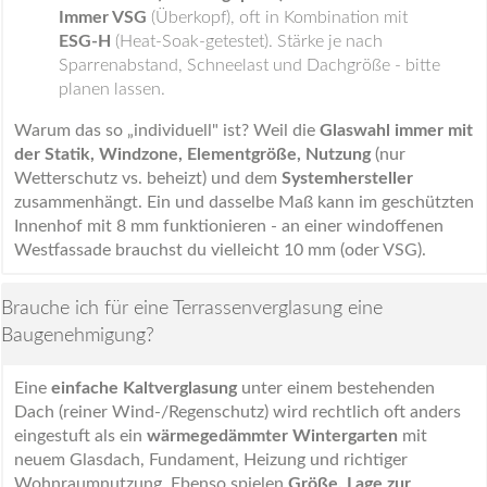
Immer VSG
(Überkopf), oft in Kombination mit
ESG-H
(Heat-Soak-getestet). Stärke je nach
Sparrenabstand, Schneelast und Dachgröße - bitte
planen lassen.
Warum das so „individuell" ist? Weil die
Glaswahl immer mit
der Statik, Windzone, Elementgröße, Nutzung
(nur
Wetterschutz vs. beheizt) und dem
Systemhersteller
zusammenhängt. Ein und dasselbe Maß kann im geschützten
Innenhof mit 8 mm funktionieren - an einer windoffenen
Westfassade brauchst du vielleicht 10 mm (oder VSG).
Brauche ich für eine Terrassenverglasung eine
Baugenehmigung?
Eine
einfache Kaltverglasung
unter einem bestehenden
Dach (reiner Wind-/Regenschutz) wird rechtlich oft anders
eingestuft als ein
wärmegedämmter Wintergarten
mit
neuem Glasdach, Fundament, Heizung und richtiger
Wohnraumnutzung. Ebenso spielen
Größe, Lage zur