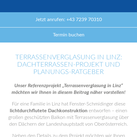
Jetzt anrufen: +43 7239 70310
Termin buchen
TERRASSENVERGLASUNG IN LINZ:
DACHTERRASSEN-PROJEKT UND
PLANUNGS-RATGEBER
Unser Referenzprojekt „Terrassenverglasung in Linz“
möchten wir Ihnen in diesem Beitrag näher vorstellen!
Für eine Familie in Linz hat Fenster-Schmidinger diese
lichtdurchflutete Dachkonstruktion
entworfen – einen
großen geschützten Balkon mit Terrassenverglasung über
den Dächern der Landeshauptstadt von Oberösterreich.
Neben den Details zu dem Projekt möchten wir Ihnen