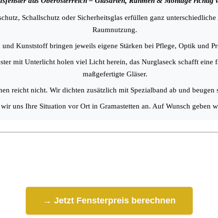
asfenster aus Oberösterreich – Glasarten, Rahmen & Montage richtig 
utz, Schallschutz oder Sicherheitsglas erfüllen ganz unterschiedlich
Raumnutzung.
nd Kunststoff bringen jeweils eigene Stärken bei Pflege, Optik und Pr
ter mit Unterlicht holen viel Licht herein, das Nurglaseck schafft ein
maßgefertigte Gläser.
 reicht nicht. Wir dichten zusätzlich mit Spezialband ab und beugen s
wir uns Ihre Situation vor Ort in Gramastetten an. Auf Wunsch geben w
→ Jetzt Fensterpreis berechnen