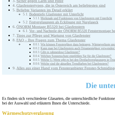
Sicher gegen Lärm und Hitze
Glasfenstertypen, die in Österreich am beliebtesten sind
Beliebte Varianten im Detail erklärt
Bodentiefe Glasfenster mit Unterlicht
Merkmale und Funktionen von Glasfenstern mit Unterlicht
Festverglasungen als Ecklösung mit Nurglaseck
ÖNORM Montage B5320 bei Glasfenstern
Vor- und Nachteile der ÖNORM B5320 Fenstermontage bei d
Tipps zur Pflege und Wartung von Glasfenster
FAQ – Ihre Fragen zum Thema Glasfenster
Wie können Fenstergläser dazu beitragen, Wärmeverluste un
Kann man bei Glasfenstern auch Ornamentgläser verwenden
Gibt es rahmenlose Glasfenster?
Welchen Sonnenschutz empfehlen Sie für die Glasfenster?
Welche U-Werte gibt es bei den Dreifachverglasungen in Öst
Welche sind die aktuellen Trendfarben bei Glasfenstern?
Alles aus einer Hand vom Fensteranbieter Fenster-Schmidinge
Die
unte
Es finden sich verschiedene Glasarten, die unterschiedliche Funktione
bei der Auswahl und erläutern Ihnen die Unterschiede.
Wärmeschutzverglasung