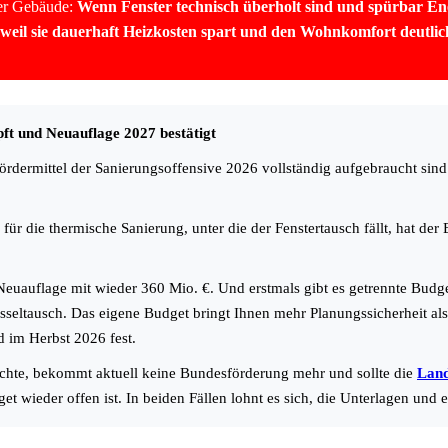
ler Gebäude:
Wenn Fenster technisch überholt sind und spürbar Ener
weil sie dauerhaft Heizkosten spart und den Wohnkomfort deutlich
ft und Neuauflage 2027 bestätigt
ördermittel der Sanierungsoffensive 2026 vollständig aufgebraucht sind
ür die thermische Sanierung, unter die der Fenstertausch fällt, hat der
euauflage mit wieder 360 Mio. €. Und erstmals gibt es getrennte Budgets
sseltausch. Das eigene Budget bringt Ihnen mehr Planungssicherheit a
 im Herbst 2026 fest.
öchte, bekommt aktuell keine Bundesförderung mehr und sollte die
Land
 wieder offen ist. In beiden Fällen lohnt es sich, die Unterlagen und e