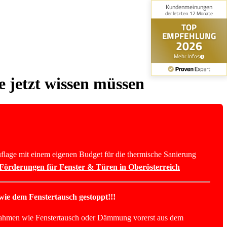
e jetzt wissen müssen
lage mit einem eigenen Budget für die thermische Sanierung
n Förderungen für Fenster & Türen in Oberösterreich
wie dem Fenstertausch gestoppt!!!
hmen wie Fenstertausch oder Dämmung vorerst aus dem