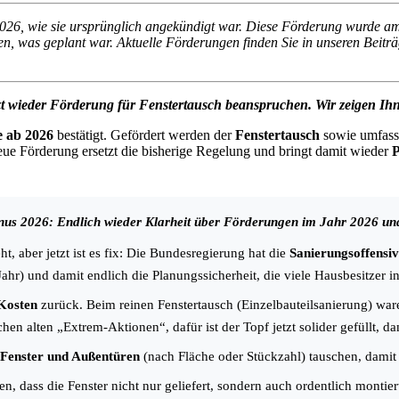
2026, wie sie ursprünglich angekündigt war. Diese Förderung wurde am
en, was geplant war. Aktuelle Förderungen finden Sie in unseren Beitr
t wieder Förderung für Fenstertausch beanspruchen. Wir zeigen Ihn
e ab 2026
bestätigt. Gefördert werden der
Fenstertausch
sowie umfas
eue Förderung ersetzt die bisherige Regelung und bringt damit wieder
P
us 2026: Endlich wieder Klarheit über Förderungen im Jahr 2026 un
, aber jetzt ist es fix: Die Bundesregierung hat die
Sanierungsoffensiv
ahr) und damit endlich die Planungssicherheit, die viele Hausbesitzer i
Kosten
zurück. Beim reinen Fenstertausch (Einzelbauteilsanierung) ware
en alten „Extrem-Aktionen“, dafür ist der Topf jetzt solider gefüllt, d
Fenster und Außentüren
(nach Fläche oder Stückzahl) tauschen, damit
hen, dass die Fenster nicht nur geliefert, sondern auch ordentlich mon