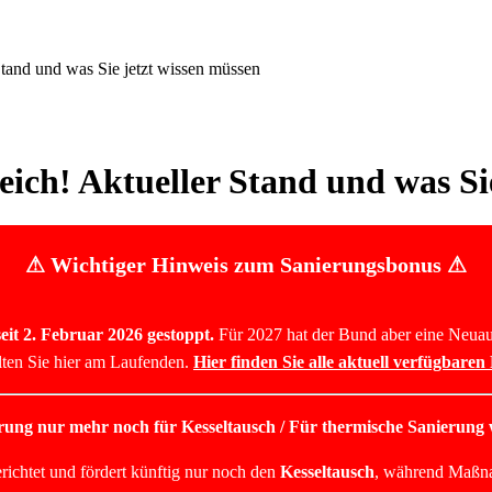
tand und was Sie jetzt wissen müssen
ich! Aktueller Stand und was Si
⚠ Wichtiger Hinweis zum Sanierungsbonus ⚠
it 2. Februar 2026 gestoppt.
Für 2027 hat der Bund aber eine Neuauf
lten Sie hier am Laufenden.
Hier finden Sie alle aktuell verfügbare
ung nur mehr noch für Kesseltausch / Für thermische Sanierung 
ichtet und fördert künftig nur noch den
Kesseltausch
, während Maßna