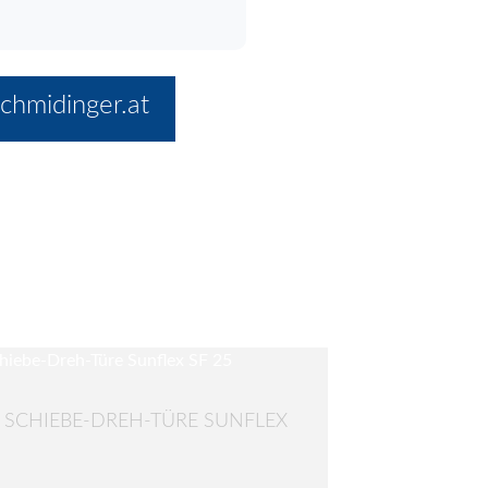
chmidinger.at
 SCHIEBE-DREH-TÜRE SUNFLEX