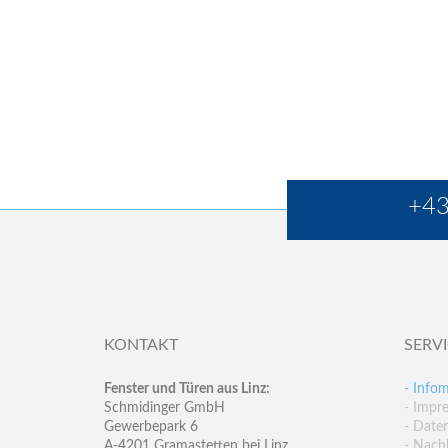
+43
KONTAKT
SERV
Fenster und Türen aus Linz:
- Infom
Schmidinger GmbH
- Impr
Gewerbepark 6
- Date
A-4201 Gramastetten bei Linz
- Nachh