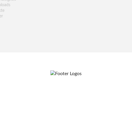
loads
kte
er