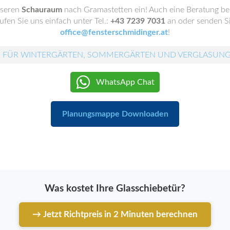
nseren
Schauraum
nach Gramastetten ein! Auch eine Beratung be
fen Sie uns einfach unter Tel.:
+43 7239 7031
an oder senden Si
office@fensterschmidinger.at
!
 FÜR WINTERGÄRTEN, SOMMERGÄRTEN UND VERGLASUN
WhatsApp Chat
Planungsmappe Downloaden
Was kostet Ihre Glasschiebetür?
→ Jetzt Richtpreis in 2 Minuten berechnen