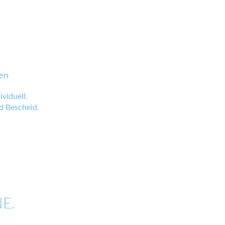
en
viduell.
 Bescheid.
E.