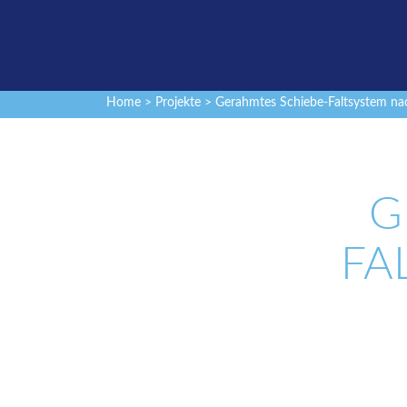
Home
>
Projekte
> Gerahmtes Schiebe-Faltsystem n
G
FA