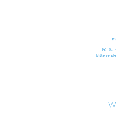
m
Für Sal
Bitte send
W