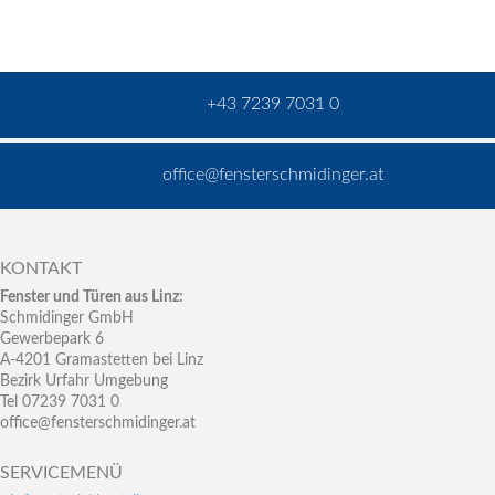
+43 7239 7031 0
office@fensterschmidinger.at
KONTAKT
Fenster und Türen aus Linz:
Schmidinger GmbH
Gewerbepark 6
A-4201 Gramastetten bei Linz
Bezirk Urfahr Umgebung
Tel 07239 7031 0
office@fensterschmidinger.at
SERVICEMENÜ