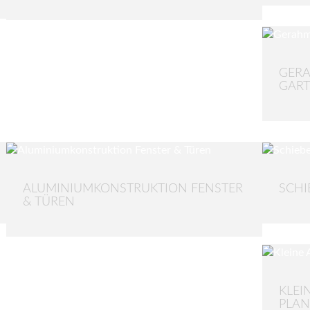
GERA
GAR
ALUMINIUMKONSTRUKTION FENSTER
SCHI
& TÜREN
KLEI
PLA