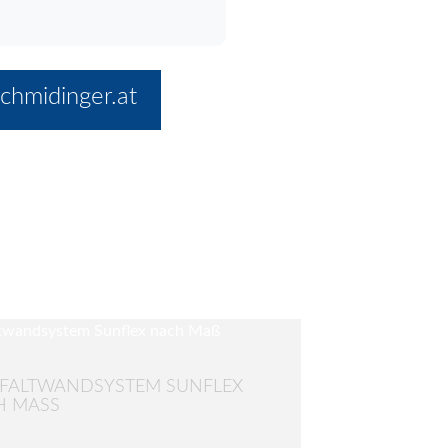
chmidinger.at
FALTWANDSYSTEM SUNFLEX
 MASS