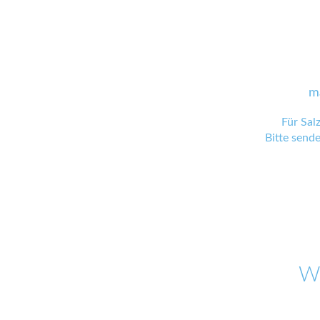
m
Für Sal
Bitte send
W