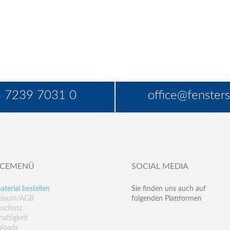
 7239 7031 0
office@fensters
ICEMENÜ
SOCIAL MEDIA
aterial bestellen
Sie finden uns auch auf
essum/AGB
folgenden Plattformen
nschutz
altigkeit
loads