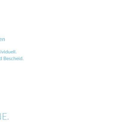
en
viduell.
 Bescheid.
E.