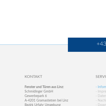
+43
KONTAKT
SERV
Fenster und Türen aus Linz:
- Infom
Schmidinger GmbH
- Impr
Gewerbepark 6
- Date
A-4201 Gramastetten bei Linz
- Nachh
Bezirk Urfahr Umgebung
- Down