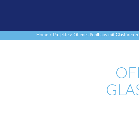
Home
>
Projekte
> Offenes Poolhaus mit Glastüren 
OF
GLA