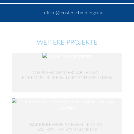
office@fensterschmidinger.at
WEITERE PROJEKTE
GROSSER WINTERGARTEN MIT E
CKKONSTRUKION UND SCHIEBETÜREN
BARRIEREFREIE SCHWELLE GLAS-
FALTSYSTEM VON SUNFLEX