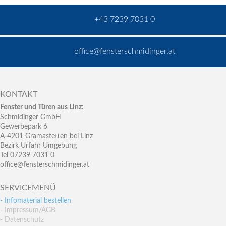
+43 7239 7031 0
office@fensterschmidinger.at
KONTAKT
Fenster und Türen aus Linz:
Schmidinger GmbH
Gewerbepark 6
A-4201 Gramastetten bei Linz
Bezirk Urfahr Umgebung
Tel 07239 7031 0
office@fensterschmidinger.at
SERVICEMENÜ
- Infomaterial bestellen
- Impressum/AGB
- Datenschutz