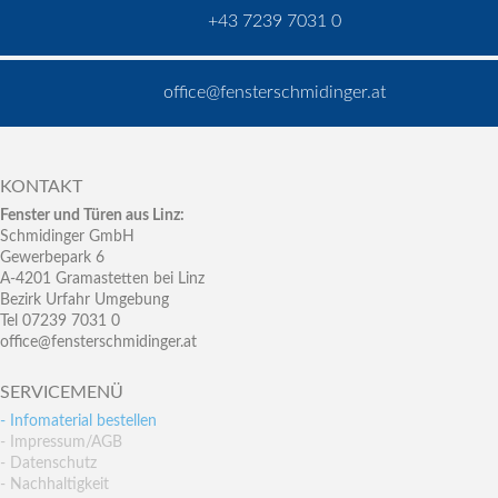
+43 7239 7031 0
office@fensterschmidinger.at
KONTAKT
Fenster und Türen aus Linz:
Schmidinger GmbH
Gewerbepark 6
A-4201 Gramastetten bei Linz
Bezirk Urfahr Umgebung
Tel 07239 7031 0
office@fensterschmidinger.at
SERVICEMENÜ
- Infomaterial bestellen
- Impressum/AGB
- Datenschutz
- Nachhaltigkeit