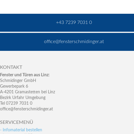
+43 7239 7031 0
office@fensterschmidinger.at
KONTAKT
Fenster und Türen aus Linz:
Schmidinger GmbH
Gewerbepark 6
A-4201 Gramastetten bei Linz
Bezirk Urfahr Umgebung
Tel 07239 7031 0
office@fensterschmidinger.at
SERVICEMENÜ
- Infomaterial bestellen