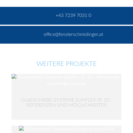
+43 7239 7031 0
office@fensterschmidinger.at
WEITERE PROJEKTE
GLASSCHIEBE-SYSTEME SUNFLEX SF 20 -
REFERENZEN UND MÖGLICHKEITEN