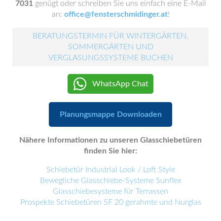
7031
genügt oder schreiben Sie uns einfach eine E-Mail
an:
office@fensterschmidinger.at
!
BERATUNGSTERMIN FÜR WINTERGÄRTEN,
SOMMERGÄRTEN UND
VERGLASUNGSSYSTEME BUCHEN
WhatsApp Chat
Planungsmappe Downloaden
Nähere Informationen zu unseren Glasschiebetüren
finden Sie hier:
Schiebetür Industrial Look / Loft Style
Bewegliche Glasschiebe-Systeme Sunflex
Glasschiebesysteme für Terrassen
Prospekte Schiebetüren SF 20 gerahmte und Nurglas