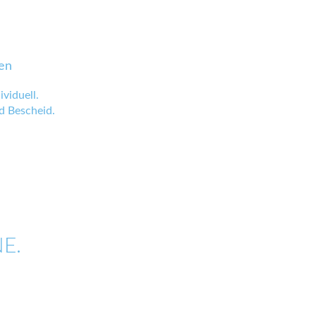
en
viduell.
 Bescheid.
E.