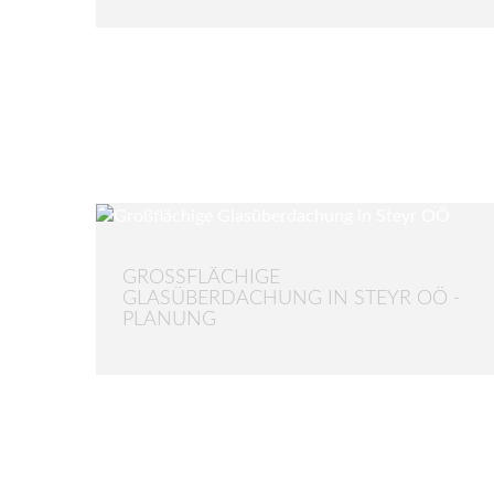
GROSSFLÄCHIGE G
LASÜBERDACHUNG IN STEYR OÖ - P
LANUNG