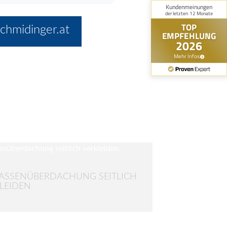
chmidinger.at
ASSENÜBERDACHUNG SEITLICH
LEIDEN