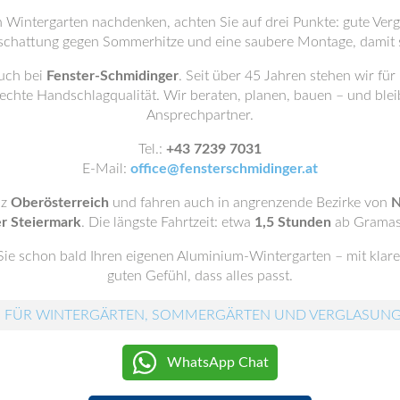
 Wintergarten nachdenken, achten Sie auf drei Punkte: gute Vergl
schattung gegen Sommerhitze und eine saubere Montage, damit s
uch bei
Fenster-Schmidinger
. Seit über 45 Jahren stehen wir für
chte Handschlagqualität. Wir beraten, planen, bauen – und blei
Ansprechpartner.
Tel.:
+43 7239 7031
E-Mail:
office@fensterschmidinger.at
nz
Oberösterreich
und fahren auch in angrenzende Bezirke von
N
r Steiermark
. Die längste Fahrtzeit: etwa
1,5 Stunden
ab Gramas
Sie schon bald Ihren eigenen Aluminium-Wintergarten – mit klarer
guten Gefühl, dass alles passt.
 FÜR WINTERGÄRTEN, SOMMERGÄRTEN UND VERGLASUN
WhatsApp Chat