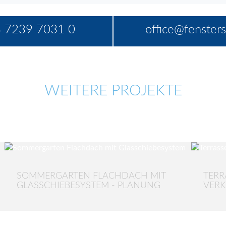
 7239 7031 0
office@fensters
WEITERE PROJEKTE
SOMMERGARTEN FLACHDACH MIT
TERR
GLASSCHIEBESYSTEM - PLANUNG
VERK