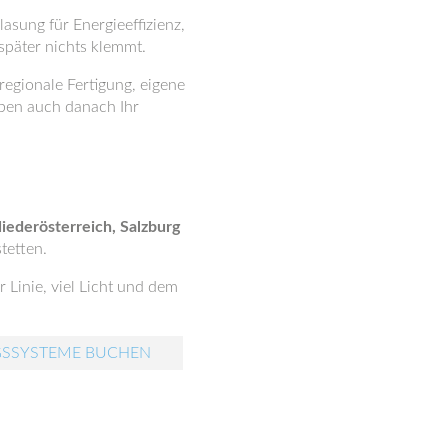
asung für Energieeffizienz,
päter nichts klemmt.
 regionale Fertigung, eigene
ben auch danach Ihr
iederösterreich, Salzburg
tetten.
 Linie, viel Licht und dem
GSSYSTEME BUCHEN