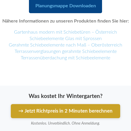
Planungsmappe Downloaden
Nähere Informationen zu unseren Produkten finden Sie hier:
Gartenhaus modern mit Schiebetüren – Österreich
Schiebeelemente Glas mit Sprossen
Gerahmte Schiebeelemente nach Maß – Oberösterreich
Terrassenverglasungen gerahmte Schiebeelemente
Terrassenüberdachung mit Schiebeelemente
Was kostet Ihr Wintergarten?
→ Jetzt Richtpreis in 2 Minuten berechnen
Kostenlos. Unverbindlich. Ohne Anmeldung.