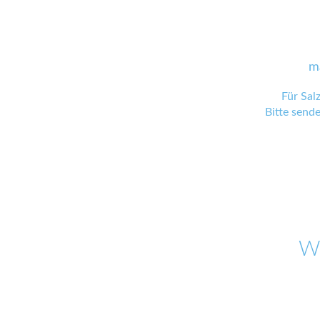
m
Für Sal
Bitte send
W