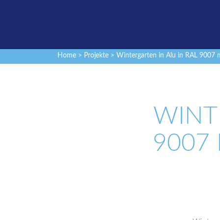
Home
>
Projekte
> Wintergarten in Alu in RAL 9007 
WINT
9007