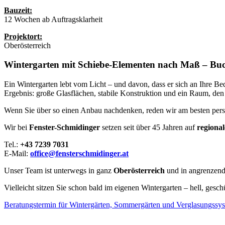
Bauzeit:
12 Wochen ab Auftragsklarheit
Projektort:
Oberösterreich
Wintergarten mit Schiebe-Elementen nach Maß –
Buch
Ein Wintergarten lebt vom Licht – und davon, dass er sich an Ihre Be
Ergebnis: große Glasflächen, stabile Konstruktion und ein Raum, den
Wenn Sie über so einen Anbau nachdenken, reden wir am besten persö
Wir bei
Fenster-Schmidinger
setzen seit über 45 Jahren auf
regiona
Tel.:
+43 7239 7031
E-Mail:
office@fensterschmidinger.at
Unser Team ist unterwegs in ganz
Oberösterreich
und in angrenzen
Vielleicht sitzen Sie schon bald im eigenen Wintergarten – hell, gesch
Beratungstermin für Wintergärten, Sommergärten und Verglasungssy