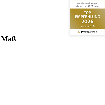
h Maß