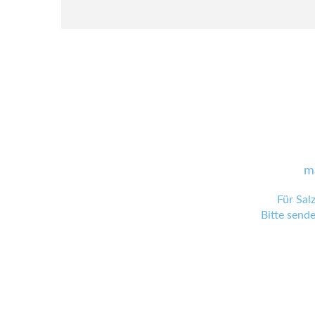
m
Für Sal
Bitte send