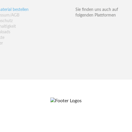
aterial bestellen
Sie finden uns auch auf
essum/AGB
folgenden Plattformen
nschutz
altigkeit
loads
kte
er