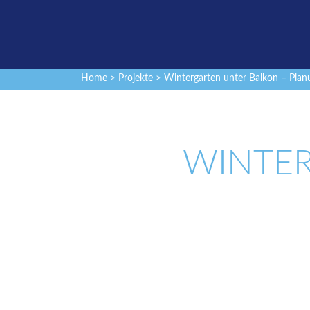
Home
>
Projekte
> Wintergarten unter Balkon – Plan
WINTER