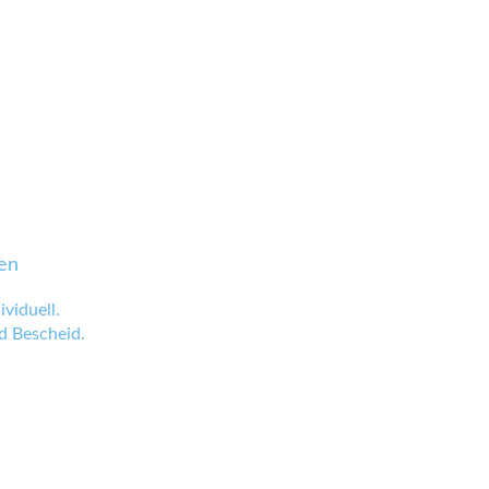
en
viduell.
 Bescheid.