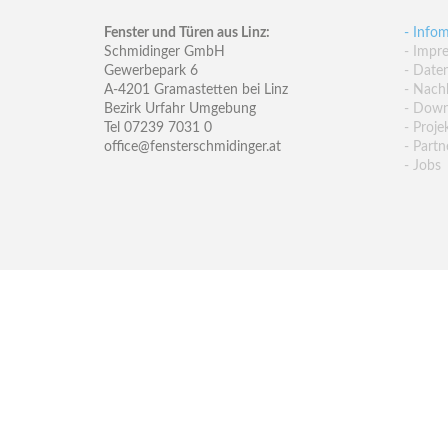
Fenster und Türen aus Linz:
- Infom
Schmidinger GmbH
- Impr
Gewerbepark 6
- Date
A-4201 Gramastetten bei Linz
- Nachh
Bezirk Urfahr Umgebung
- Down
Tel 07239 7031 0
- Proje
office@fensterschmidinger.at
- Partn
- Jobs