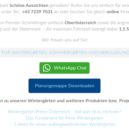
 bald
Schöne Aussichten
genießen? Rufen Sie uns einfach für ei
unter Tel.:
+43 7239 7031
an oder buchen Sie gleich
online
Ihre
von Fenster-Schmidinger umfasst
Oberösterreich
sowie die angre
g und der Steiermark – die maximale Fahrtzeit beträgt dabei
1,5 
Wir freuen uns auf Sie!
 FÜR WINTERGÄRTEN, SOMMERGÄRTEN UND VERGLASUN
WhatsApp Chat
Planungsmappe Downloaden
n zu unseren Wintergärten und weiteren Produkten bzw. Projek
Wintergarten Preise Österreich – mit was ist zu rechnen?
Das Fundament für Ihren Wintergarten
7 Ideen für einen außergewöhnlichen Wintergarten