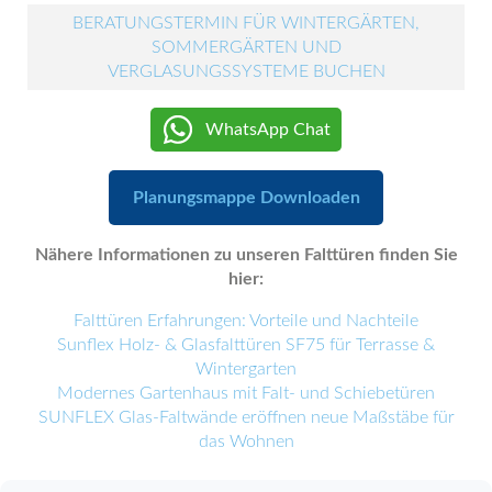
BERATUNGSTERMIN FÜR WINTERGÄRTEN,
SOMMERGÄRTEN UND
VERGLASUNGSSYSTEME BUCHEN
WhatsApp Chat
Planungsmappe Downloaden
Nähere Informationen zu unseren Falttüren finden Sie
hier:
Falttüren Erfahrungen: Vorteile und Nachteile
Sunflex Holz- & Glasfalttüren SF75 für Terrasse &
Wintergarten
Modernes Gartenhaus mit Falt- und Schiebetüren
SUNFLEX Glas-Faltwände eröffnen neue Maßstäbe für
das Wohnen