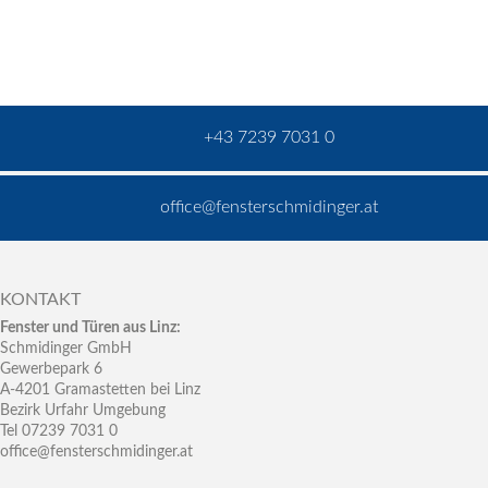
+43 7239 7031 0
office@fensterschmidinger.at
KONTAKT
Fenster und Türen aus Linz:
Schmidinger GmbH
Gewerbepark 6
A-4201 Gramastetten bei Linz
Bezirk Urfahr Umgebung
Tel 07239 7031 0
office@fensterschmidinger.at