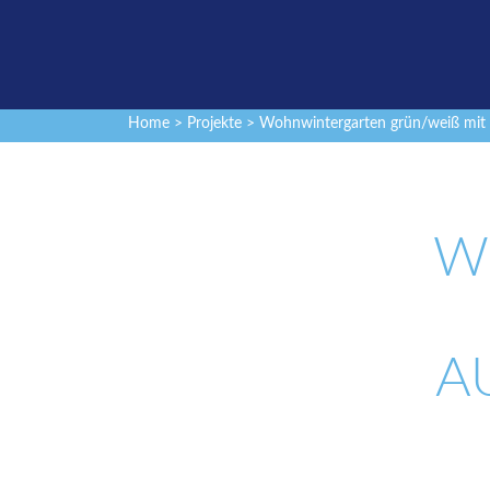
Home
>
Projekte
> Wohnwintergarten grün/weiß mit
W
U