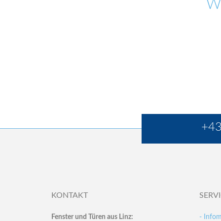
W
+43
KONTAKT
SERV
Fenster und Türen aus Linz:
- Infom