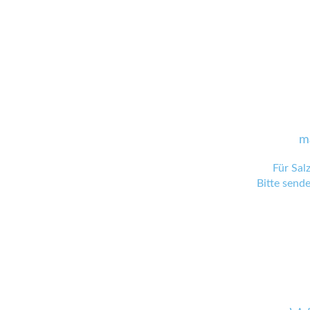
m
Für Sal
Bitte send