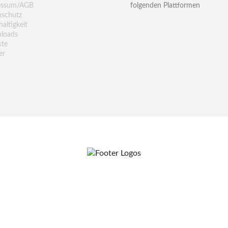
essum/AGB
folgenden Plattformen
nschutz
altigkeit
loads
kte
er