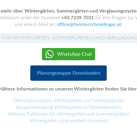
 mehr über Wintergärten, Sommergärten und Verglasungssyste
elefonisch unter der Nummer
+43 7239 7031
für Ihre Fragen zur
uns eine E-Mail an:
office@fensterschmidinger.at
!
 FÜR WINTERGÄRTEN, SOMMERGÄRTEN UND VERGLASUN
WhatsApp Chat
Planungsmappe Downloaden
Nähere Informationen zu unseren Wintergärten finden Sie hier
Öffnungsvarianten Wintergarten und Sommergarten
Baugenehmigung Wintergarten in Oberösterreich
Welcher Fußboden für Wintergarten und Sommergarten?
Wintergarten Licht perfekt inszeniert