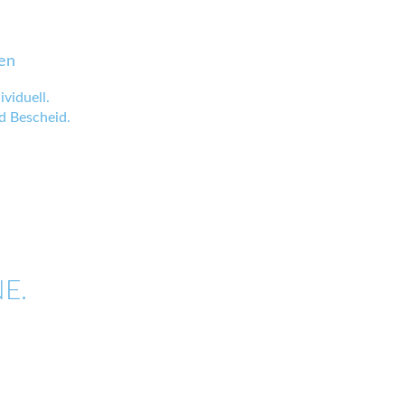
en
viduell.
 Bescheid.
E.