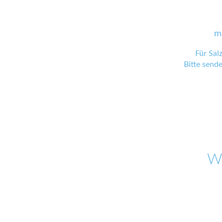
m
Für Sal
Bitte send
W