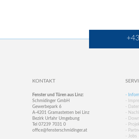
+43
KONTAKT
SERV
Fenster und Türen aus Linz:
- Infom
Schmidinger GmbH
- Impr
Gewerbepark 6
- Date
A-4201 Gramastetten bei Linz
- Nachh
Bezirk Urfahr Umgebung
- Down
Tel 07239 7031 0
- Proje
office@fensterschmidinger.at
- Partn
- Jobs