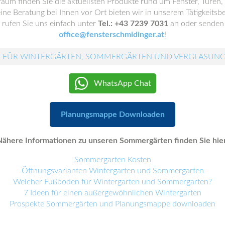
aum finden Sie die aktuellsten Produkte rund um Fenster, Türen,
ne Beratung bei Ihnen vor Ort bieten wir in unserem Tätigkeitsbe
rufen Sie uns einfach unter
Tel.: +43 7239 7031
an oder senden 
office@fensterschmidinger.at
!
 FÜR WINTERGÄRTEN, SOMMERGÄRTEN UND VERGLASUN
WhatsApp Chat
Planungsmappe Downloaden
Nähere Informationen zu unseren Sommergärten finden Sie hier
Sommergarten Kosten
Öffnungsvarianten Wintergarten und Sommergarten
Welcher Fußboden für Wintergarten und Sommergarten?
7 Ideen für einen außergewöhnlichen Wintergarten
Prospekte Sommergärten und Planungsmappe downloaden