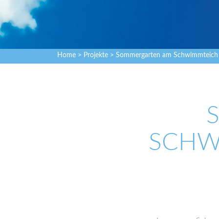
Home
>
Projekte
> Sommergarten am Schwimmteich
SCHW