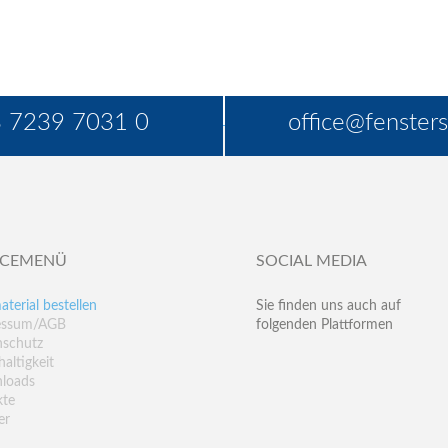
 7239 7031 0
office@fensters
ICEMENÜ
SOCIAL MEDIA
aterial bestellen
Sie finden uns auch auf
essum/AGB
folgenden Plattformen
nschutz
altigkeit
loads
kte
er