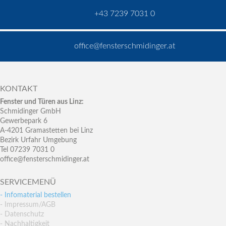
+43 7239 7031 0
office@fensterschmidinger.at
KONTAKT
Fenster und Türen aus Linz:
Schmidinger GmbH
Gewerbepark 6
A-4201 Gramastetten bei Linz
Bezirk Urfahr Umgebung
Tel 07239 7031 0
office@fensterschmidinger.at
SERVICEMENÜ
- Infomaterial bestellen
- Impressum/AGB
- Datenschutz
- Nachhaltigkeit