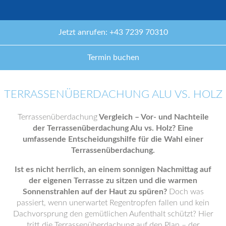
Jetzt anrufen: +43 7239 70310
Termin buchen
TERRASSENÜBERDACHUNG ALU VS. HOLZ
Terrassenüberdachung
Vergleich – Vor- und Nachteile
der Terrassenüberdachung Alu vs. Holz? Eine
umfassende Entscheidungshilfe für die Wahl einer
Terrassenüberdachung.
Ist es nicht herrlich, an einem sonnigen Nachmittag auf
der eigenen Terrasse zu sitzen und die warmen
Sonnenstrahlen auf der Haut zu spüren?
Doch was
passiert, wenn unerwartet Regentropfen fallen und kein
Dachvorsprung den gemütlichen Aufenthalt schützt? Hier
tritt die Terrassenüberdachung auf den Plan – der