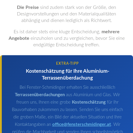
Die Preise
sind zudem stark von der Größe, den
Designvorstellungen und den Materialqualitäten
abhängig und dienen lediglich als Richtwert.
Es ist daher stets eine kluge Entscheidung,
mehrere
Angebote
einzuholen und zu vergleichen, bevor Sie eine
endgültige Entscheidung treffen.
EXTRA-TIPP
Kostenschätzung für Ihre Aluminium-
Terrassenüberdachung
Bei Fenster-Schmidinger erhalten Sie ausschließlich
Terrassenüberdachungen
aus Aluminium und Glas. Wir
freuen uns, Ihnen eine grobe
Kostenschätzung
für Ihr
Bauvorhaben zukommen zu lassen. Senden Sie uns einfach
die groben Maße, ein Bild der aktuellen Situation und Ihre
Kontaktangaben an
office@fensterschmidinger.at
. Wir
prüfen die Machbarkeit und senden Ihnen schnellstmöglich