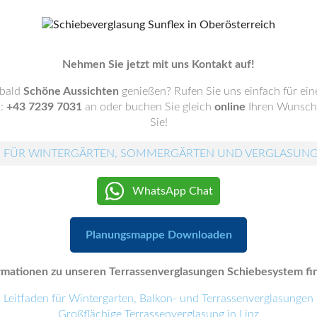
Nehmen Sie jetzt mit uns Kontakt auf!
 bald
Schöne Aussichten
genießen? Rufen Sie uns einfach für ei
.:
+43 7239 7031
an oder buchen Sie gleich
online
Ihren Wunscht
Sie!
 FÜR WINTERGÄRTEN, SOMMERGÄRTEN UND VERGLASUN
WhatsApp Chat
Planungsmappe Downloaden
mationen zu unseren Terrassenverglasungen Schiebesystem fin
Leitfaden für Wintergarten, Balkon- und Terrassenverglasungen
Großflächige Terrassenverglasung in Linz