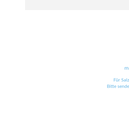
m
Für Sal
Bitte send