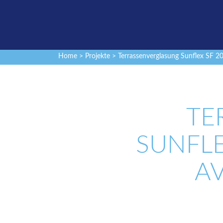
Home
>
Projekte
> Terrassenverglasung Sunflex SF 20
TE
SUNFLE
AV