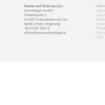
Fenster und Türen aus Linz:
- Infom
Schmidinger GmbH
- Impr
Gewerbepark 6
- Date
A-4201 Gramastetten bei Linz
- Nachh
Bezirk Urfahr Umgebung
- Down
Tel 07239 7031 0
- Proje
office@fensterschmidinger.at
- Partn
- Jobs