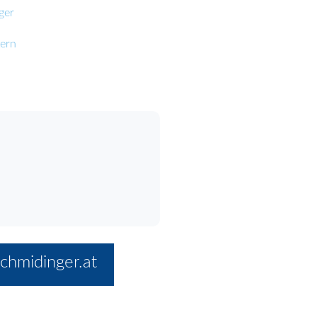
ger
tern
chmidinger.at