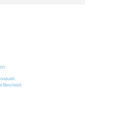
en
viduell.
 Bescheid.