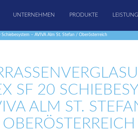
UNTERNEHMEN
PRODUKTE
LEISTUN
 Schiebesystem – AVIVA Alm St. Stefan / Oberösterreich
RRASSENVERGLAS
X SF 20 SCHIEBES
IVA ALM ST. STEFA
OBERÖSTERREICH