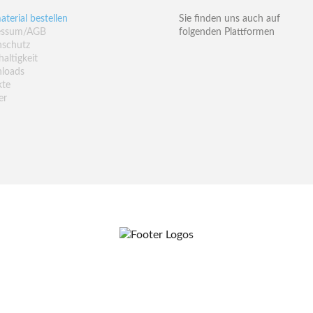
aterial bestellen
Sie finden uns auch auf
essum/AGB
folgenden Plattformen
nschutz
altigkeit
loads
kte
er