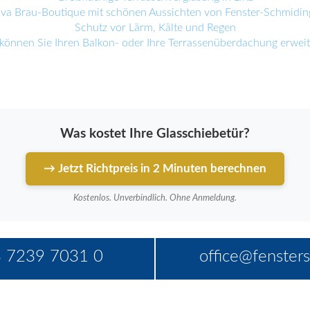
iva Brau-Boutique mit schönen Aussichten von Fenster-Schmidin
Schutz vor Lärm, Kälte und Regen
können Sie Ihren Balkon- oder Ihre Terrassenüberdachung erwei
Was kostet Ihre Glasschiebetür?
→ Jetzt Richtpreis in 2 Minuten berechnen
Kostenlos. Unverbindlich. Ohne Anmeldung.
 7239 7031 0
office@fensters